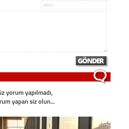
Op. D
Sağlığı
Uzm. 
Vatand
M. M
z yorum yapılmadı,
Hayır,
orum yapan siz olun...
Seda