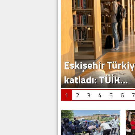
Eskişehir Türkiy
katladı: TÜİK…
1
2
3
4
5
6
7