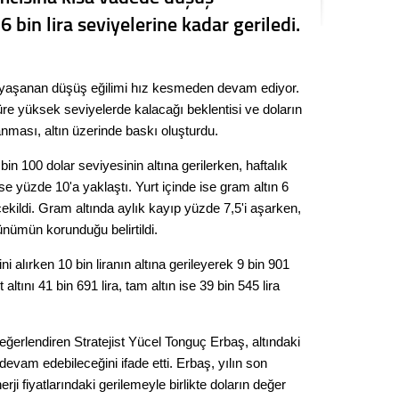
Kere
6 bin lira seviyelerine kadar geriledi.
Es Es’
e yaşanan düşüş eğilimi hız kesmeden devam ediyor.
re yüksek seviyelerde kalacağı beklentisi ve doların
Ahme
nması, altın üzerinde baskı oluşturdu.
bin 100 dolar seviyesinin altına gerilerken, haftalık
Tepeba
se yüzde 10'a yaklaştı. Yurt içinde ise gram altın 6
birliği
çekildi. Gram altında aylık kayıp yüzde 7,5'i aşarken,
ulaşı
ünümün korunduğu belirtildi.
Fund
i alırken 10 bin liranın altına gerileyerek 9 bin 901
ltını 41 bin 691 lira, tam altın ise 39 bin 545 lira
CHP’li
kazana
seçiml
eğerlendiren Stratejist Yücel Tonguç Erbaş, altındaki
Melt
evam edebileceğini ifade etti. Erbaş, yılın son
erji fiyatlarındaki gerilemeyle birlikte doların değer