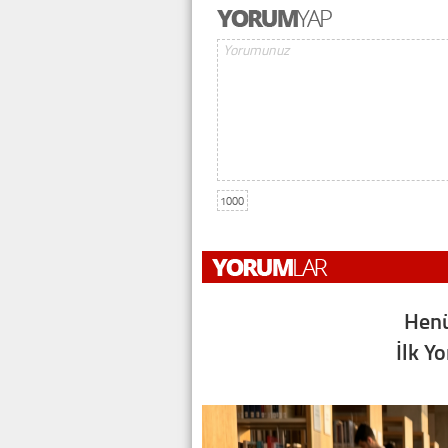
1000
Henü
İlk Y