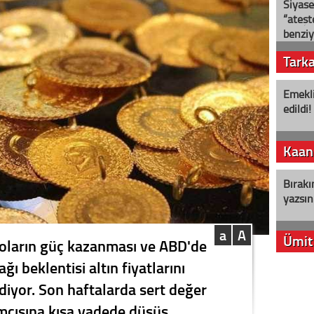
Siyase
“ateş
benziy
Tark
Emekli
edildi!
Kaan
Bırakı
yazsın
a
A
Ümit
doların güç kazanması ve ABD'de
ğı beklentisi altın fiyatlarını
YENİ P
iyor. Son haftalarda sert değer
aleyht
alır?
ımcısına kısa vadede düşüş