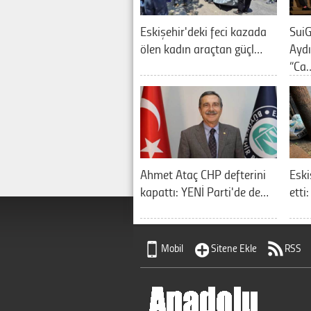
Eskişehir'deki feci kazada
SuiG
ölen kadın araçtan güçl…
Aydı
“Ca
Ahmet Ataç CHP defterini
Eski
kapattı: YENİ Parti'de de…
etti
Mobil
Sitene Ekle
RSS