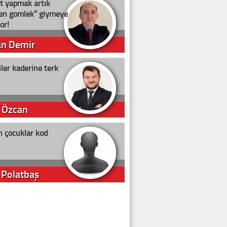
t yapmak artık
ten gömlek” giymeye
or!
an Demir
ler kaderine terk
 Özcan
n çocuklar kod
 Polatbaş
arti Erdoğan
arlığıyla ne kadar oy