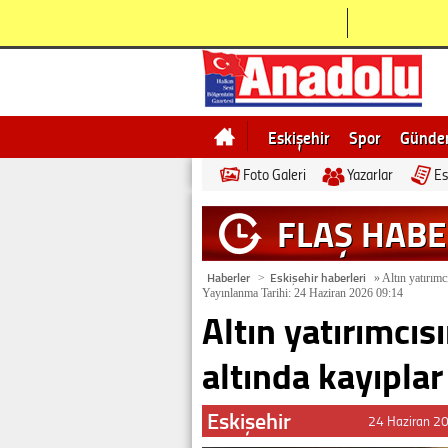
Eskişehir
Spor
Günd
Foto Galeri
Yazarlar
Es
Bilecik
Ne demek
Esk
FLAŞ HAB
Haberler
Eskişehir haberleri
>
»
Altın yatırımc
Yayınlanma Tarihi: 24 Haziran 2026 09:14
Altın yatırımcı
altında kayıplar
Eskişehir
24 Haziran 2