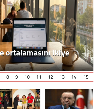
e ortalamasını ikiye
8
9
10
11
12
13
14
15