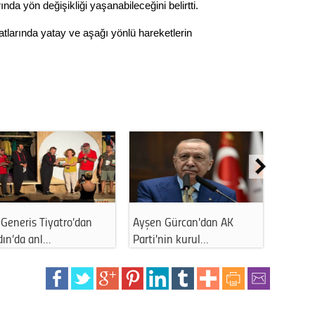
Gürha
ında yön değişikliği yaşanabileceğini belirtti.
Eskişe
Döne
atlarında yatay ve aşağı yönlü hareketlerin
Rifat
Sürdür
kültür
Konu
2023 y
bekliy
Generis Tiyatro’dan
Ayşen Gürcan'dan AK
Ahmet 
dın’da anl…
Parti'nin kurul…
kapattı
Tüli
Düşükl