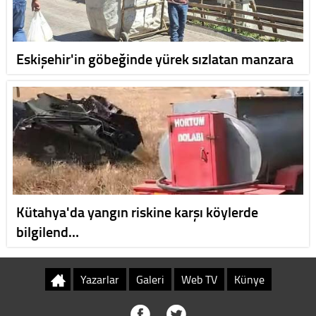
Eskişehir'in göbeğinde yürek sızlatan manzara
Kütahya'da yangın riskine karşı köylerde
bilgilend…
Yazarlar
Galeri
Web TV
Künye