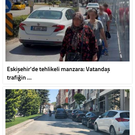
Eskişehir'de tehlikeli manzara: Vatandaş
trafiğin …