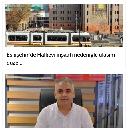
Eskişehir'de Halkevi inşaatı nedeniyle ulaşım
düze…