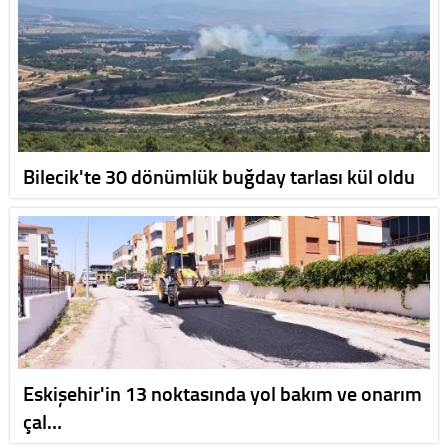
Bilecik'te 30 dönümlük buğday tarlası kül oldu
Eskişehir'in 13 noktasında yol bakım ve onarım
çal…