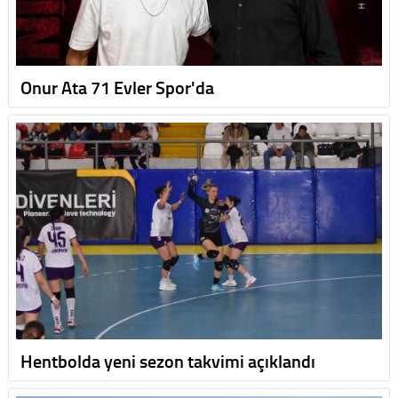
Onur Ata 71 Evler Spor'da
Hentbolda yeni sezon takvimi açıklandı