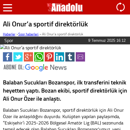
Ali Onur’a sportif direktörlük
Haberler
>
Spor haberleri
»
Ali Onur’a sportif direktörlük
Spor
9 Temmuz 2025 16:12
Balaban Sucukları Bozanspor, ilk transferini teknik
heyetten yaptı. Bozan ekibi, sportif direktörlük için
Ali Onur Özer ile anlaştı.
Balaban Sucukları Bozanspor, sportif direktörlük için Ali Onur
Özer ile anlaşıldığını duyurdu. Kulüpten yapılan paylaşımda,
“Eskişehir’i 2025-2026 Bölgesel Amatör Lig (BAL) sezonunda
temsil edecek olan Balaban Sucukları Bozanspor'umuz, yeni