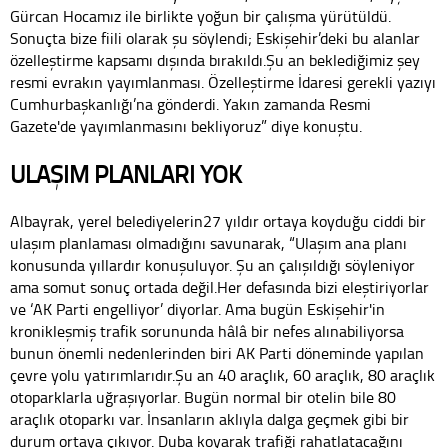
Gürcan Hocamız ile birlikte yoğun bir çalışma yürütüldü.
Sonuçta bize fiili olarak şu söylendi; Eskişehir’deki bu alanlar
özelleştirme kapsamı dışında bırakıldı.Şu an beklediğimiz şey
resmi evrakın yayımlanması. Özelleştirme İdaresi gerekli yazıyı
Cumhurbaşkanlığı’na gönderdi. Yakın zamanda Resmi
Gazete'de yayımlanmasını bekliyoruz” diye konuştu.
ULAŞIM PLANLARI YOK
Albayrak, yerel belediyelerin27 yıldır ortaya koyduğu ciddi bir
ulaşım planlaması olmadığını savunarak, “Ulaşım ana planı
konusunda yıllardır konuşuluyor. Şu an çalışıldığı söyleniyor
ama somut sonuç ortada değil.Her defasında bizi eleştiriyorlar
ve ‘AK Parti engelliyor’ diyorlar. Ama bugün Eskişehir'in
kronikleşmiş trafik sorununda hâlâ bir nefes alınabiliyorsa
bunun önemli nedenlerinden biri AK Parti döneminde yapılan
çevre yolu yatırımlarıdır.Şu an 40 araçlık, 60 araçlık, 80 araçlık
otoparklarla uğraşıyorlar. Bugün normal bir otelin bile 80
araçlık otoparkı var. İnsanların aklıyla dalga geçmek gibi bir
durum ortaya çıkıyor. Duba koyarak trafiği rahatlatacağını