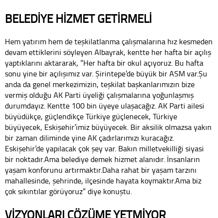
BELEDİYE HİZMET GETİRMELİ
Hem yatırım hem de teşkilatlanma çalışmalarına hız kesmeden
devam ettiklerini söyleyen Albayrak, kentte her hafta bir açılış
yaptıklarını aktararak, “Her hafta bir okul açıyoruz. Bu hafta
sonu yine bir açılışımız var. Şirintepe’de büyük bir ASM var.Şu
anda da genel merkezimizin, teşkilat başkanlarımızın bize
vermiş olduğu AK Parti üyeliği çalışmalarına yoğunlaşmış
durumdayız. Kentte 100 bin üyeye ulaşacağız. AK Parti ailesi
büyüdükçe, güçlendikçe Türkiye güçlenecek, Türkiye
büyüyecek, Eskişehir’imiz büyüyecek. Bir aksilik olmazsa yakın
bir zaman diliminde yine AK çadırlarımızı kuracağız.
Eskişehir’de yapılacak çok şey var. Bakın milletvekilliği siyasi
bir noktadır.Ama belediye demek hizmet alanıdır. İnsanların
yaşam konforunu artırmaktır.Daha rahat bir yaşam tarzını
mahallesinde, şehrinde, ilçesinde hayata koymaktır.Ama biz
çok sıkıntılar görüyoruz” diye konuştu.
VİZYONLARI ÇÖZÜME YETMİYOR