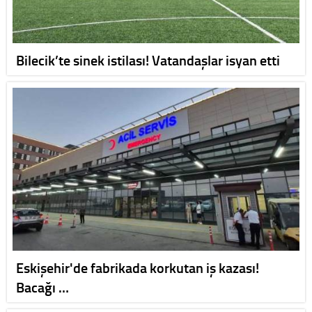
Bilecik’te sinek istilası! Vatandaşlar isyan etti
Eskişehir'de fabrikada korkutan iş kazası!
Bacağı …