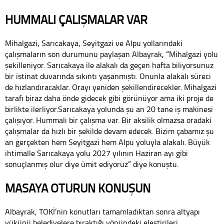
HUMMALI ÇALIŞMALAR VAR
Mihalgazi, Sarıcakaya, Seyitgazi ve Alpu yollarındaki
çalışmaların son durumunu paylaşan Albayrak, “Mihalgazi yolu
şekilleniyor. Sarıcakaya ile alakalı da geçen hafta biliyorsunuz
bir istinat duvarında sıkıntı yaşanmıştı. Onunla alakalı süreci
de hızlandıracaklar. Orayı yeniden şekillendirecekler. Mihalgazi
tarafı biraz daha önde gidecek gibi görünüyor ama iki proje de
birlikte ilerliyor.Sarıcakaya yolunda şu an 20 tane iş makinesi
çalışıyor. Hummalı bir çalışma var. Bir aksilik olmazsa oradaki
çalışmalar da hızlı bir şekilde devam edecek. Bizim çabamız şu
an gerçekten hem Seyitgazi hem Alpu yoluyla alakalı. Büyük
ihtimalle Sarıcakaya yolu 2027 yılının Haziran ayı gibi
sonuçlanmış olur diye ümit ediyoruz” diye konuştu.
MASAYA OTURUN KONUŞUN
Albayrak, TOKİ’nin konutları tamamladıktan sonra altyapı
yükünü belediyelere bıraktığı yönündeki eleştirileri