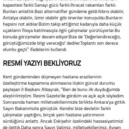
kapasitesi farklı.Sanayi gücü farklı.İhracat rakamları farklı.
Bunları anlattık.Bazı alternatifler gündeme geldi.Kıbrıs olabilir,
Antalya olabilir, İzmir olabilir gibi öneriler konuşuldu.Bunların
hepsini not aldılar.Bizim takip ettiğimiz kadarıyla daha küçük
uçakların filoya katılmasıyla ilgili çalışmalar yürütüyorlar.Bu
konuda görüşmeler devam ediyor.Bize de ‘Değerlendireceğiz,
görüştüğümüzde bilgi vereceğiz’ dediler.Toplantı son derece
olumlu geçti” ifadelerini kullandı.
RESMİ YAZIYI BEKLİYORUZ
Kent gündeminden düşmeyen hastane arazilerinin
özelleştirme kapsamına alınmasına ilişkin güncel durumu
paylaşan İl Başkanı Albayrak, “Ben de bunu ilk duyduğumda
eleştirilmiştim. Resmi Gazete'de gördüm ve açık açık söyledim.
Sonrasında hemen milletvekillerimizle birlikte Ankara'ya gittik.
Sayın Bakanımızla görüştük. Kendisi bize devletin farklı
çalışmalar yaptığını, birçok yeni hastane yatırımının
sürdüğünü anlattı. Ancak Eskişehir özelindeki hassasiyetimizi
de ilettik.Daha sonra Sayın Valimiz, milletvekillerimiz, Ayşen