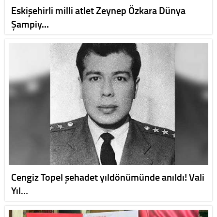
Eskişehirli milli atlet Zeynep Özkara Dünya
Şampiy…
Cengiz Topel şehadet yıldönümünde anıldı! Vali
Yıl…