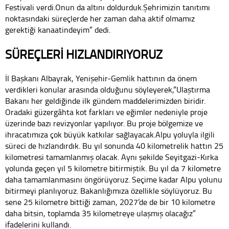
Festivali verdi.Onun da altını doldurduk.Şehrimizin tanıtımı
noktasındaki süreçlerde her zaman daha aktif olmamız
gerektiği kanaatindeyim” dedi.
SÜREÇLERİ HIZLANDIRIYORUZ
İl Başkanı Albayrak, Yenişehir-Gemlik hattının da önem
verdikleri konular arasında olduğunu söyleyerek,“Ulaştırma
Bakanı her geldiğinde ilk gündem maddelerimizden biridir.
Oradaki güzergâhta kot farkları ve eğimler nedeniyle proje
üzerinde bazı revizyonlar yapılıyor. Bu proje bölgemize ve
ihracatımıza çok büyük katkılar sağlayacak.Alpu yoluyla ilgili
süreci de hızlandırdık. Bu yıl sonunda 40 kilometrelik hattın 25
kilometresi tamamlanmış olacak. Aynı şekilde Seyitgazi-Kırka
yolunda geçen yıl 5 kilometre bitirmiştik. Bu yıl da 7 kilometre
daha tamamlanmasını öngörüyoruz. Seçime kadar Alpu yolunu
bitirmeyi planlıyoruz. Bakanlığımıza özellikle söylüyoruz. Bu
sene 25 kilometre bittiği zaman, 2027’de de bir 10 kilometre
daha bitsin, toplamda 35 kilometreye ulaşmış olacağız”
ifadelerini kullandı.