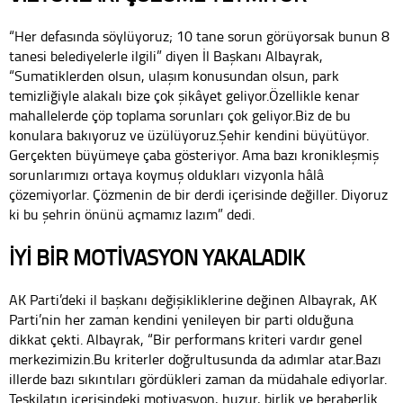
“Her defasında söylüyoruz; 10 tane sorun görüyorsak bunun 8
tanesi belediyelerle ilgili” diyen İl Başkanı Albayrak,
“Sumatiklerden olsun, ulaşım konusundan olsun, park
temizliğiyle alakalı bize çok şikâyet geliyor.Özellikle kenar
mahallelerde çöp toplama sorunları çok geliyor.Biz de bu
konulara bakıyoruz ve üzülüyoruz.Şehir kendini büyütüyor.
Gerçekten büyümeye çaba gösteriyor. Ama bazı kronikleşmiş
sorunlarımızı ortaya koymuş oldukları vizyonla hâlâ
çözemiyorlar. Çözmenin de bir derdi içerisinde değiller. Diyoruz
ki bu şehrin önünü açmamız lazım” dedi.
İYİ BİR MOTİVASYON YAKALADIK
AK Parti’deki il başkanı değişikliklerine değinen Albayrak, AK
Parti’nin her zaman kendini yenileyen bir parti olduğuna
dikkat çekti. Albayrak, “Bir performans kriteri vardır genel
merkezimizin.Bu kriterler doğrultusunda da adımlar atar.Bazı
illerde bazı sıkıntıları gördükleri zaman da müdahale ediyorlar.
Teşkilatın içerisindeki motivasyon, huzur, birlik ve beraberlik