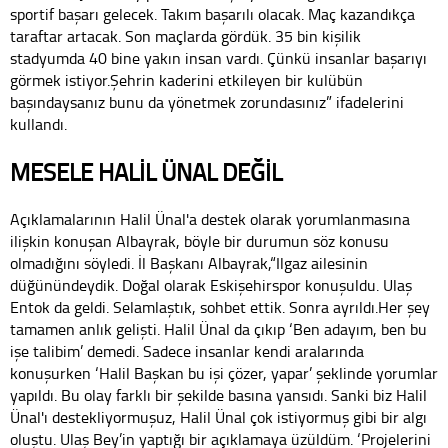
sportif başarı gelecek. Takım başarılı olacak. Maç kazandıkça
taraftar artacak. Son maçlarda gördük. 35 bin kişilik
stadyumda 40 bine yakın insan vardı. Çünkü insanlar başarıyı
görmek istiyor.Şehrin kaderini etkileyen bir kulübün
başındaysanız bunu da yönetmek zorundasınız” ifadelerini
kullandı.
MESELE HALİL ÜNAL DEĞİL
Açıklamalarının Halil Ünal'a destek olarak yorumlanmasına
ilişkin konuşan Albayrak, böyle bir durumun söz konusu
olmadığını söyledi. İl Başkanı Albayrak,“Ilgaz ailesinin
düğünündeydik. Doğal olarak Eskişehirspor konuşuldu. Ulaş
Entok da geldi. Selamlaştık, sohbet ettik. Sonra ayrıldı.Her şey
tamamen anlık gelişti. Halil Ünal da çıkıp ‘Ben adayım, ben bu
işe talibim’ demedi. Sadece insanlar kendi aralarında
konuşurken ‘Halil Başkan bu işi çözer, yapar’ şeklinde yorumlar
yapıldı. Bu olay farklı bir şekilde basına yansıdı. Sanki biz Halil
Ünal'ı destekliyormuşuz, Halil Ünal çok istiyormuş gibi bir algı
oluştu. Ulaş Bey’in yaptığı bir açıklamaya üzüldüm. ‘Projelerini