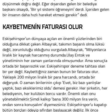
düşünmek doğru değil. Eğer dışarıdan gelen bir belediye
başkanı olsaydı, ‘Bir yıl sistemi öğreneyim’ derdi. İçeriden gelen
bir insanın daha hızlı hareket etmesi gerekir” dedi.
KAYBETMENİN FATURASI OLUR
Eskişehirspor’un dünyaya açılan en önemli yüzlerinden biri
olduğuna dikkat çeken Albayrak, takımın başarılı olma lüksü
değil, zorunluluğu olduğunu vurguladı.Albayrak, “Milyonlarca
liralık bir kaynak harcanmış durumda.Ulaş Entok ve
yönetiminin her zaman yanlarında olmuşumdur. Ama sonuçta
ortada bir başarısızlık var. Eskişehirspor deneme tahtası olan
bir yer değil. Kaybettiğiniz zaman bunun bir faturası olur.
Yaklaşık 200 milyon liralık bir para harcandı, ortada bir
değeryok. O zaman birilerinin çıkıp ‘Evet, biz bazı yanlışlar
yaptık, bazı eksiklerimiz oldu’ demesi gerekir. Her şirketin, her
belediyenin, her kulübün borcu vardır. Önemli olan onu
yönetebilmektir.Şimdi kalkıp ‘bana 300 milyon lira verin,
ondan sonra konuşalım’ diyemezsiniz. Eskişehirspor'u kapatıp
bütün borçları ödeyip sıfırdan başlayacak değiliz. İlk önce