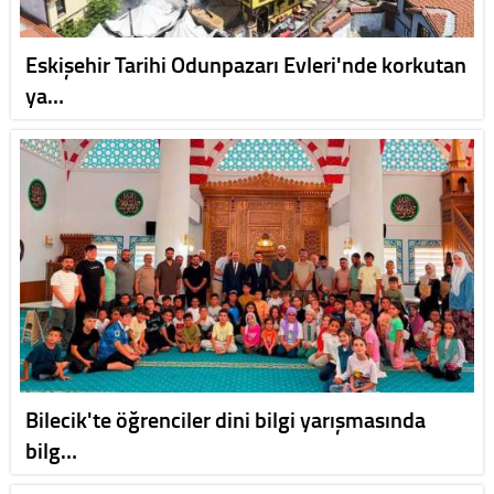
Eskişehir Tarihi Odunpazarı Evleri'nde korkutan
ya…
Bilecik'te öğrenciler dini bilgi yarışmasında
bilg…