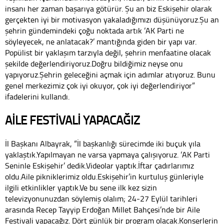
insanı her zaman başarıya götürür. Şu an biz Eskişehir olarak
gerçekten iyi bir motivasyon yakaladığımızı düşünüyoruz.Şu an
şehrin gündemindeki çoğu noktada artık ‘AK Parti ne
söyleyecek, ne anlatacak?’ mantığında giden bir yapı var.
Popülist bir yaklaşım tarzıyla değil, şehrin menfaatine olacak
şekilde değerlendiriyoruz.Doğru bildiğimiz neyse onu
yapıyoruz.Şehrin geleceğini açmak için adımlar atıyoruz. Bunu
genel merkezimiz çok iyi okuyor, çok iyi değerlendiriyor”
ifadelerini kullandı.
AİLE FESTİVALİ YAPACAĞIZ
İl Başkanı Albayrak, “İl başkanlığı sürecimde iki buçuk yıla
yaklaştık.Yapılmayan ne varsa yapmaya çalışıyoruz. ‘AK Parti
Seninle Eskişehir’ dedik.Videolar yaptık.İftar çadırlarımız
oldu.Aile pikniklerimiz oldu.Eskişehir’in kurtuluş günleriyle
ilgili etkinlikler yaptık.Ve bu sene ilk kez sizin
televizyonunuzdan söylemiş olalım; 24-27 Eylül tarihleri
arasında Recep Tayyip Erdoğan Millet Bahçesi’nde bir Aile
Festivali yapacağız. Dört günlük bir program olacak.Konserlerin