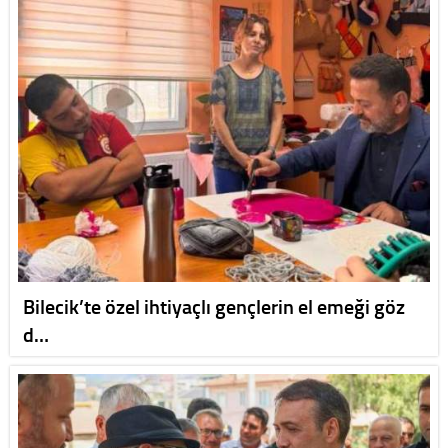
Bilecik’te özel ihtiyaçlı gençlerin el emeği göz
d…