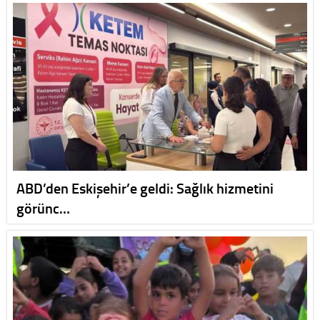
ABD’den Eskişehir’e geldi: Sağlık hizmetini
görünc…