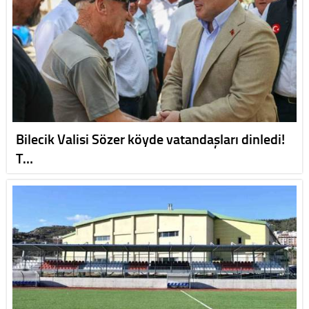
Bilecik Valisi Sözer köyde vatandaşları dinledi!
T…