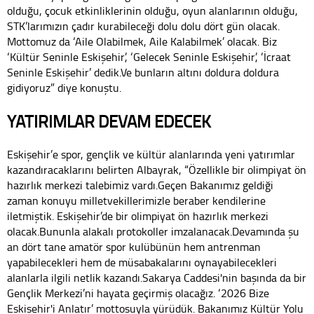
olduğu, çocuk etkinliklerinin olduğu, oyun alanlarının olduğu,
STK’larımızın çadır kurabileceği dolu dolu dört gün olacak.
Mottomuz da ‘Aile Olabilmek, Aile Kalabilmek’ olacak. Biz
‘Kültür Seninle Eskişehir’, ‘Gelecek Seninle Eskişehir’, ‘İcraat
Seninle Eskişehir’ dedik.Ve bunların altını doldura doldura
gidiyoruz” diye konuştu.
YATIRIMLAR DEVAM EDECEK
Eskişehir’e spor, gençlik ve kültür alanlarında yeni yatırımlar
kazandıracaklarını belirten Albayrak, “Özellikle bir olimpiyat ön
hazırlık merkezi talebimiz vardı.Geçen Bakanımız geldiği
zaman konuyu milletvekillerimizle beraber kendilerine
iletmiştik. Eskişehir’de bir olimpiyat ön hazırlık merkezi
olacak.Bununla alakalı protokoller imzalanacak.Devamında şu
an dört tane amatör spor kulübünün hem antrenman
yapabilecekleri hem de müsabakalarını oynayabilecekleri
alanlarla ilgili netlik kazandı.Sakarya Caddesi'nin başında da bir
Gençlik Merkezi’ni hayata geçirmiş olacağız. ‘2026 Bize
Eskişehir'i Anlatır’ mottosuyla yürüdük. Bakanımız Kültür Yolu