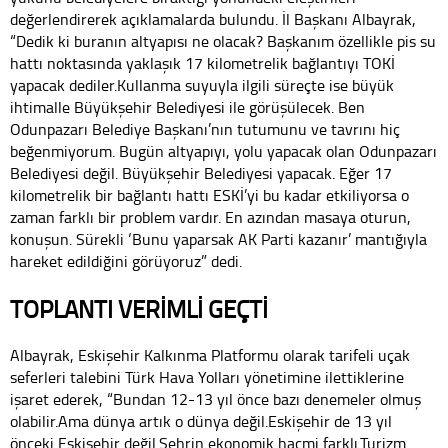
değerlendirerek açıklamalarda bulundu. İl Başkanı Albayrak,
“Dedik ki buranın altyapısı ne olacak? Başkanım özellikle pis su
hattı noktasında yaklaşık 17 kilometrelik bağlantıyı TOKİ
yapacak dediler.Kullanma suyuyla ilgili süreçte ise büyük
ihtimalle Büyükşehir Belediyesi ile görüşülecek. Ben
Odunpazarı Belediye Başkanı’nın tutumunu ve tavrını hiç
beğenmiyorum. Bugün altyapıyı, yolu yapacak olan Odunpazarı
Belediyesi değil. Büyükşehir Belediyesi yapacak. Eğer 17
kilometrelik bir bağlantı hattı ESKİ’yi bu kadar etkiliyorsa o
zaman farklı bir problem vardır. En azından masaya oturun,
konuşun. Sürekli ‘Bunu yaparsak AK Parti kazanır’ mantığıyla
hareket edildiğini görüyoruz” dedi.
TOPLANTI VERİMLİ GEÇTİ
Albayrak, Eskişehir Kalkınma Platformu olarak tarifeli uçak
seferleri talebini Türk Hava Yolları yönetimine ilettiklerine
işaret ederek, “Bundan 12-13 yıl önce bazı denemeler olmuş
olabilir.Ama dünya artık o dünya değil.Eskişehir de 13 yıl
önceki Eskişehir değil.Şehrin ekonomik hacmi farklı.Turizm