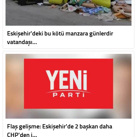
Eskişehir'deki bu kötü manzara günlerdir
vatandaşı…
Flaş gelişme: Eskişehir'de 2 başkan daha
CHP'den i…