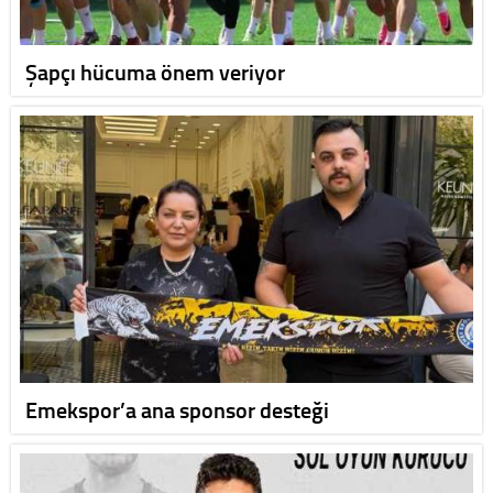
Şapçı hücuma önem veriyor
Emekspor’a ana sponsor desteği