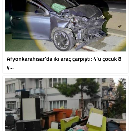
Afyonkarahisar'da iki araç çarpıştı: 4'ü çocuk 8
y…