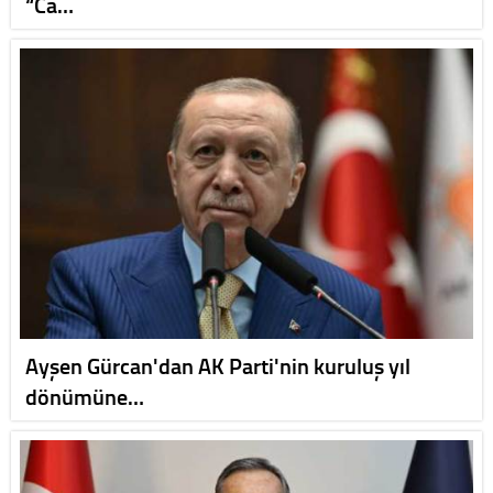
“Ca…
Ayşen Gürcan'dan AK Parti'nin kuruluş yıl
dönümüne…