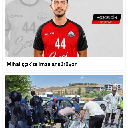
Mihalıççık'ta imzalar sürüyor