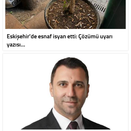
Eskişehir'de esnaf isyan etti: Çözümü uyarı
yazısı…