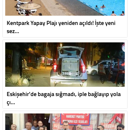
Kentpark Yapay Plajı yeniden açıldı! İşte yeni
sez…
Eskişehir'de bagaja sığmadı, iple bağlayıp yola
çı…