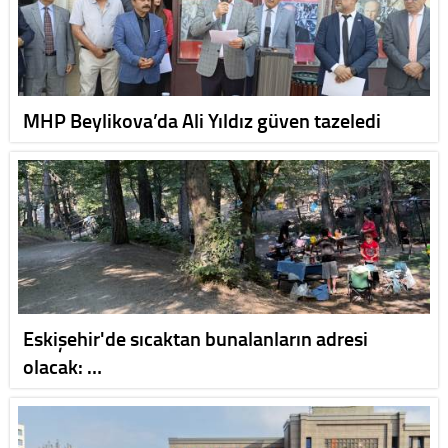
MHP Beylikova’da Ali Yıldız güven tazeledi
Eskişehir'de sıcaktan bunalanların adresi
olacak: …