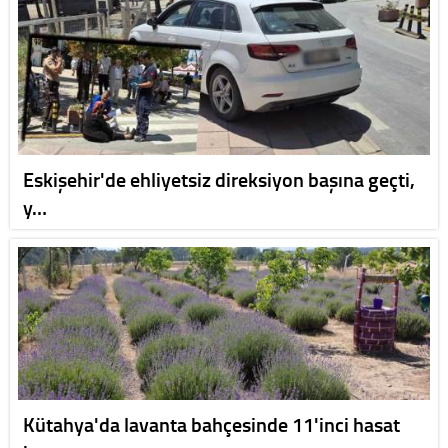
Eskişehir'de ehliyetsiz direksiyon başına geçti,
y…
Kütahya'da lavanta bahçesinde 11'inci hasat