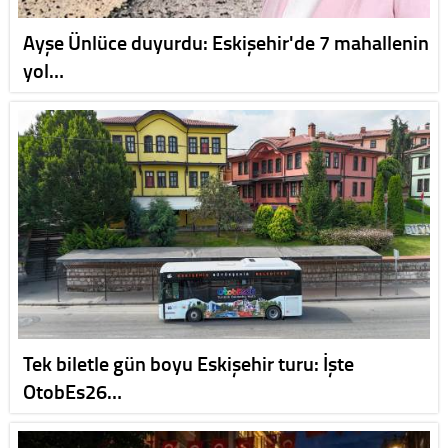
Ayşe Ünlüce duyurdu: Eskişehir'de 7 mahallenin
yol…
Tek biletle gün boyu Eskişehir turu: İşte
OtobEs26…