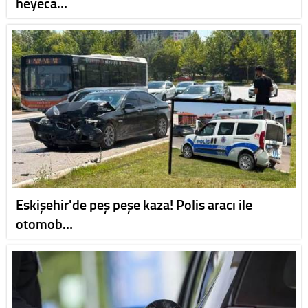
heyeca…
Eskişehir'de peş peşe kaza! Polis aracı ile
otomob…