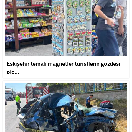
Eskişehir temalı magnetler turistlerin gözdesi
old…