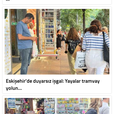
Eskişehir'de duyarsız işgal: Yayalar tramvay
yolun…