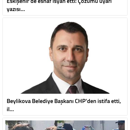
Eskişehir'de esnaf isyan etti: Çözümü uyarı
yazısı…
Beylikova Belediye Başkanı CHP'den istifa etti,
il…