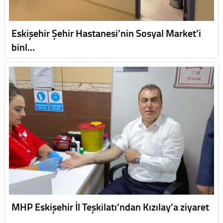
Eskişehir Şehir Hastanesi’nin Sosyal Market’i
binl…
MHP Eskişehir İl Teşkilatı’ndan Kızılay’a ziyaret
…