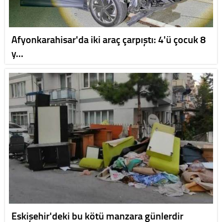
Afyonkarahisar'da iki araç çarpıştı: 4'ü çocuk 8
y…
Eskişehir'deki bu kötü manzara günlerdir