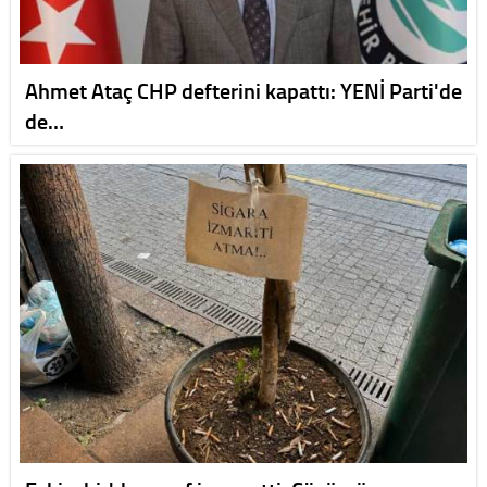
Ahmet Ataç CHP defterini kapattı: YENİ Parti'de
de…