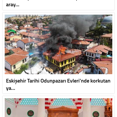
aray…
Eskişehir Tarihi Odunpazarı Evleri'nde korkutan
ya…