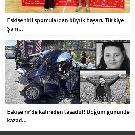
Eskişehirli sporculardan büyük başarı: Türkiye
Şam…
Eskişehir’de kahreden tesadüf! Doğum gününde
kazad…