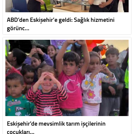
ABD’den Eskişehir’e geldi: Sağlık hizmetini
görünc…
Eskişehir’de mevsimlik tarım işçilerinin
çocukları…