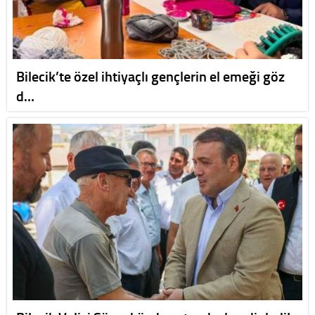
Bilecik’te özel ihtiyaçlı gençlerin el emeği göz
d…