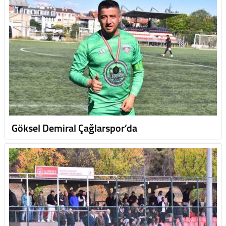
Göksel Demiral Çağlarspor’da