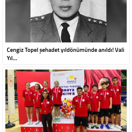
Cengiz Topel şehadet yıldönümünde anıldı! Vali
Yıl…