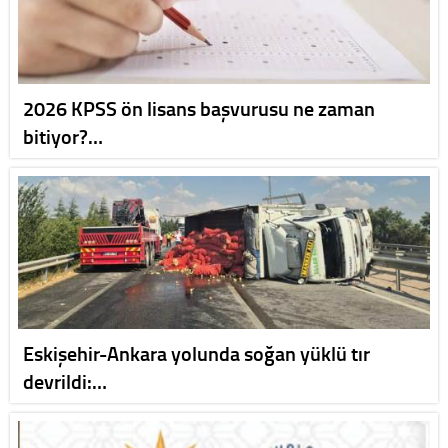
2026 KPSS ön lisans başvurusu ne zaman
bitiyor?…
Eskişehir-Ankara yolunda soğan yüklü tır
devrildi:…