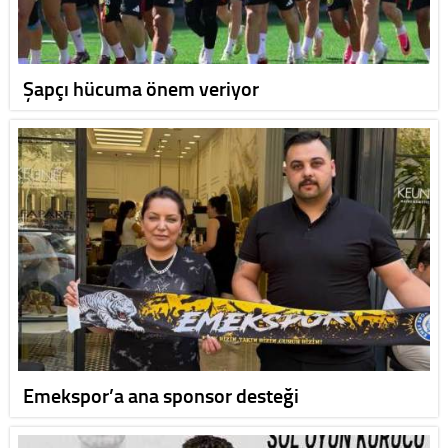
Şapçı hücuma önem veriyor
Emekspor’a ana sponsor desteği