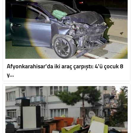
Afyonkarahisar'da iki araç çarpıştı: 4'ü çocuk 8
y…