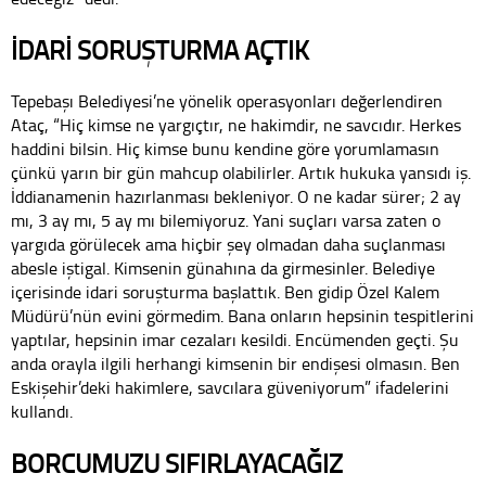
İDARİ SORUŞTURMA AÇTIK
Tepebaşı Belediyesi’ne yönelik operasyonları değerlendiren
Ataç, “Hiç kimse ne yargıçtır, ne hakimdir, ne savcıdır. Herkes
haddini bilsin. Hiç kimse bunu kendine göre yorumlamasın
çünkü yarın bir gün mahcup olabilirler. Artık hukuka yansıdı iş.
İddianamenin hazırlanması bekleniyor. O ne kadar sürer; 2 ay
mı, 3 ay mı, 5 ay mı bilemiyoruz. Yani suçları varsa zaten o
yargıda görülecek ama hiçbir şey olmadan daha suçlanması
abesle iştigal. Kimsenin günahına da girmesinler. Belediye
içerisinde idari soruşturma başlattık. Ben gidip Özel Kalem
Müdürü’nün evini görmedim. Bana onların hepsinin tespitlerini
yaptılar, hepsinin imar cezaları kesildi. Encümenden geçti. Şu
anda orayla ilgili herhangi kimsenin bir endişesi olmasın. Ben
Eskişehir’deki hakimlere, savcılara güveniyorum” ifadelerini
kullandı.
BORCUMUZU SIFIRLAYACAĞIZ