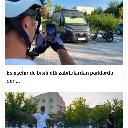
Eskişehir’de bisikletli zabıtalardan parklarda
den…