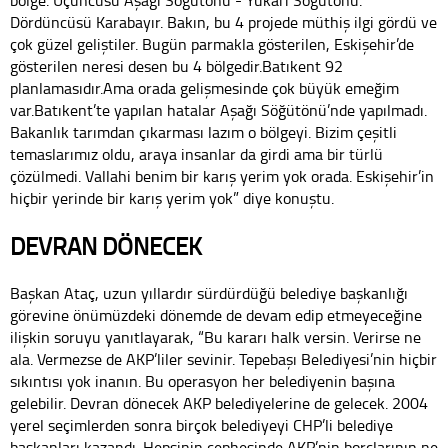
bölge. Üçüncüsü Aşağı Söğütönü - Yukarı Söğütönü.
Dördüncüsü Karabayır. Bakın, bu 4 projede müthiş ilgi gördü ve
çok güzel geliştiler. Bugün parmakla gösterilen, Eskişehir’de
gösterilen neresi desen bu 4 bölgedir.Batıkent 92
planlamasıdır.Ama orada gelişmesinde çok büyük emeğim
var.Batıkent’te yapılan hatalar Aşağı Söğütönü’nde yapılmadı.
Bakanlık tarımdan çıkarması lazım o bölgeyi. Bizim çeşitli
temaslarımız oldu, araya insanlar da girdi ama bir türlü
çözülmedi. Vallahi benim bir karış yerim yok orada. Eskişehir’in
hiçbir yerinde bir karış yerim yok” diye konuştu.
DEVRAN DÖNECEK
Başkan Ataç, uzun yıllardır sürdürdüğü belediye başkanlığı
görevine önümüzdeki dönemde de devam edip etmeyeceğine
ilişkin soruyu yanıtlayarak, “Bu kararı halk versin. Verirse ne
ala. Vermezse de AKP’liler sevinir. Tepebaşı Belediyesi’nin hiçbir
sıkıntısı yok inanın. Bu operasyon her belediyenin başına
gelebilir. Devran dönecek AKP belediyelerine de gelecek. 2004
yerel seçimlerden sonra birçok belediyeyi CHP’li belediye
başkanları kazandı. Hepsinin cephesinde AKP’nin borçlarının ne