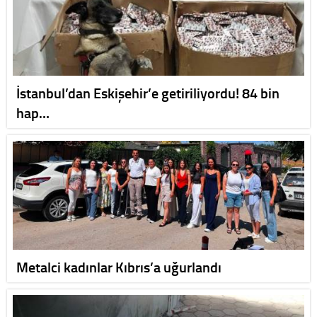
İstanbul’dan Eskişehir’e getiriliyordu! 84 bin
hap…
Metalci kadınlar Kıbrıs’a uğurlandı