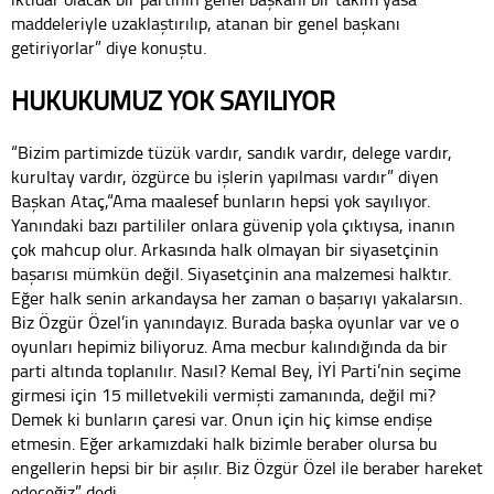
maddeleriyle uzaklaştırılıp, atanan bir genel başkanı
getiriyorlar” diye konuştu.
HUKUKUMUZ YOK SAYILIYOR
“Bizim partimizde tüzük vardır, sandık vardır, delege vardır,
kurultay vardır, özgürce bu işlerin yapılması vardır” diyen
Başkan Ataç,“Ama maalesef bunların hepsi yok sayılıyor.
Yanındaki bazı partililer onlara güvenip yola çıktıysa, inanın
çok mahcup olur. Arkasında halk olmayan bir siyasetçinin
başarısı mümkün değil. Siyasetçinin ana malzemesi halktır.
Eğer halk senin arkandaysa her zaman o başarıyı yakalarsın.
Biz Özgür Özel’in yanındayız. Burada başka oyunlar var ve o
oyunları hepimiz biliyoruz. Ama mecbur kalındığında da bir
parti altında toplanılır. Nasıl? Kemal Bey, İYİ Parti’nin seçime
girmesi için 15 milletvekili vermişti zamanında, değil mi?
Demek ki bunların çaresi var. Onun için hiç kimse endişe
etmesin. Eğer arkamızdaki halk bizimle beraber olursa bu
engellerin hepsi bir bir aşılır. Biz Özgür Özel ile beraber hareket
edeceğiz” dedi.