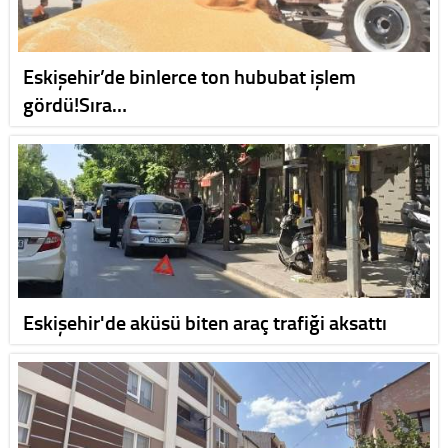
Eskişehir’de binlerce ton hububat işlem
gördü!Sıra…
Eskişehir'de aküsü biten araç trafiği aksattı