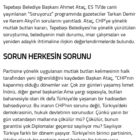
Tepebaşı Belediye Başkanı Ahmet Ataç, ES TV’de canlı
yayınlanan “Soruyoruz” programında gazeteciler Tarkan Demir
ve Kerem Akyıl’ın sorularını yanıtladı. Ataç, CHP’ye yönelik
mutlak butlan kararı, Tepebaşı Belediyesi’ne yönelik yürütülen
soruşturma, belediyenin mali durumu, imar çalışmaları ve
yeniden adaylık ihtimaline ilişkin değerlendirmelerde bulundu.
SORUN HERKESİN SORUNU
Partisine yönelik uygulanan mutlak butlan kelimesinin halk
tarafından yeni öğrenildiğini kaydeden Başkan Ataç, “CHP’nin
kapanmış olduğu dönemler var. Çok zor günleri yaşamış İsmet
İnönü, diğer genel başkanlar.Ama yargı sopasıyla, butlan
bahanesiyle olan ilk defa Türkiye’de yaşanan bir hadiseden
bahsediyoruz. Bu inanın CHP’nin sorunu değil, Türkiye’deki
demokrasinin, hukuk devletinin sorunudur. Çünkü yarın bir
gün vatandaşın mallarına çökülür mü? Çökülür, bunun
garantisi yok.Diplomalar geçersiz sayılıyor mu? Sayılıyor.
Türkiye farklı bir dönem yaşıyor. Türkiye’nin birinci partisinin,
iktidar olacak bir partinin genel başkanı bir takım yasa