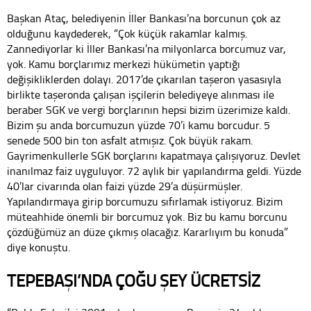
Başkan Ataç, belediyenin İller Bankası’na borcunun çok az
olduğunu kaydederek, “Çok küçük rakamlar kalmış.
Zannediyorlar ki İller Bankası’na milyonlarca borcumuz var,
yok. Kamu borçlarımız merkezi hükümetin yaptığı
değişikliklerden dolayı. 2017’de çıkarılan taşeron yasasıyla
birlikte taşeronda çalışan işçilerin belediyeye alınması ile
beraber SGK ve vergi borçlarının hepsi bizim üzerimize kaldı.
Bizim şu anda borcumuzun yüzde 70’i kamu borcudur. 5
senede 500 bin ton asfalt atmışız. Çok büyük rakam.
Gayrimenkullerle SGK borçlarını kapatmaya çalışıyoruz. Devlet
inanılmaz faiz uyguluyor. 72 aylık bir yapılandırma geldi. Yüzde
40’lar civarında olan faizi yüzde 29’a düşürmüşler.
Yapılandırmaya girip borcumuzu sıfırlamak istiyoruz. Bizim
müteahhide önemli bir borcumuz yok. Biz bu kamu borcunu
çözdüğümüz an düze çıkmış olacağız. Kararlıyım bu konuda”
diye konuştu.
TEPEBAŞI’NDA ÇOĞU ŞEY ÜCRETSİZ