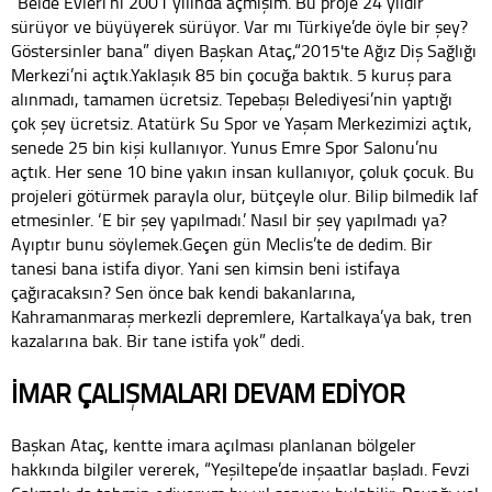
“Belde Evleri’ni 2001 yılında açmışım. Bu proje 24 yıldır
sürüyor ve büyüyerek sürüyor. Var mı Türkiye’de öyle bir şey?
Göstersinler bana” diyen Başkan Ataç,“2015'te Ağız Diş Sağlığı
Merkezi’ni açtık.Yaklaşık 85 bin çocuğa baktık. 5 kuruş para
alınmadı, tamamen ücretsiz. Tepebaşı Belediyesi’nin yaptığı
çok şey ücretsiz. Atatürk Su Spor ve Yaşam Merkezimizi açtık,
senede 25 bin kişi kullanıyor. Yunus Emre Spor Salonu’nu
açtık. Her sene 10 bine yakın insan kullanıyor, çoluk çocuk. Bu
projeleri götürmek parayla olur, bütçeyle olur. Bilip bilmedik laf
etmesinler. ‘E bir şey yapılmadı.’ Nasıl bir şey yapılmadı ya?
Ayıptır bunu söylemek.Geçen gün Meclis’te de dedim. Bir
tanesi bana istifa diyor. Yani sen kimsin beni istifaya
çağıracaksın? Sen önce bak kendi bakanlarına,
Kahramanmaraş merkezli depremlere, Kartalkaya’ya bak, tren
kazalarına bak. Bir tane istifa yok” dedi.
İMAR ÇALIŞMALARI DEVAM EDİYOR
Başkan Ataç, kentte imara açılması planlanan bölgeler
hakkında bilgiler vererek, “Yeşiltepe’de inşaatlar başladı. Fevzi