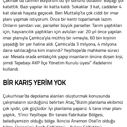
Çakmak da tahmin ediyorum bu yıl sonunu bulabilir. Bayağı yol
katettik. Bazı yapılar iki katta kaldı. Sokaklar 3 kat, caddeler 4
kat olarak hayata geçecek. Ben Muttalip’ta çok ciddi bir imar
planı yapmak istiyorum. Önce bir kenti toparlamak lazım.
Onların şansları var, parseller büyük parseller. Tarım yaptıkları
için, hayvancılık yaptıkları için avluları var. 20 yıl önce yapılan
imar planıyla Çamlıca'yla müthiş bir ivmeyle, 60 bin kişinin
yaşadığı bir yer haline aldı. Çamlıca’da 3 milyona, 4 milyona
daire satılacağına kim inanırdı? Yeşiltepe’de mahkeme süreci
var. Mesela orada emlakçılık yapıp insanların önüne düşen kişi,
şimdi Tepebaşı AKP İlçe Yönetim Kurulu üyesi” ifadelerini
kullandı.
BİR KARIŞ YERİM YOK
Çukurhisar’da depolama alanları oluşturmak konusunda
çalışmaların sürdüğünü belirten Ataç,“Bizim planlama ekibimiz
çok iyidir, çok güçlüdür. İyi planlama yaparız. 4 tane imar planı
yaptık, 5’inci Yeşiltepe. Bir tanesi Fabrikalar Bölgesi,
belediyemizin olduğu bölge. İkincisi Anemon Otel’in olduğu