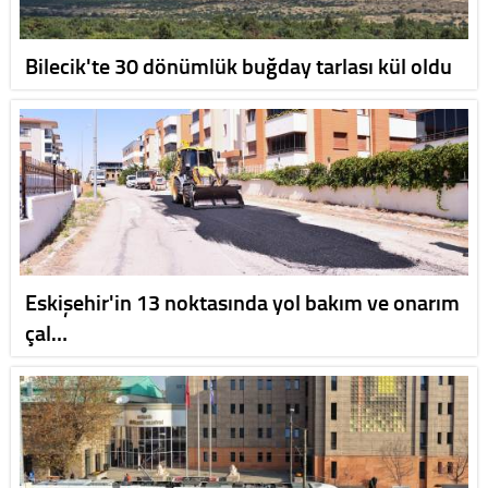
Bilecik'te 30 dönümlük buğday tarlası kül oldu
Eskişehir'in 13 noktasında yol bakım ve onarım
çal…