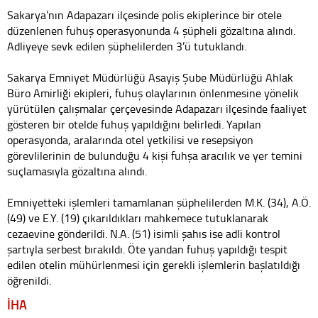
Sakarya’nın Adapazarı ilçesinde polis ekiplerince bir otele
düzenlenen fuhuş operasyonunda 4 şüpheli gözaltına alındı.
Adliyeye sevk edilen şüphelilerden 3’ü tutuklandı.
Sakarya Emniyet Müdürlüğü Asayiş Şube Müdürlüğü Ahlak
Büro Amirliği ekipleri, fuhuş olaylarının önlenmesine yönelik
yürütülen çalışmalar çerçevesinde Adapazarı ilçesinde faaliyet
gösteren bir otelde fuhuş yapıldığını belirledi. Yapılan
operasyonda, aralarında otel yetkilisi ve resepsiyon
görevlilerinin de bulunduğu 4 kişi fuhşa aracılık ve yer temini
suçlamasıyla gözaltına alındı.
Emniyetteki işlemleri tamamlanan şüphelilerden M.K. (34), A.Ö.
(49) ve E.Y. (19) çıkarıldıkları mahkemece tutuklanarak
cezaevine gönderildi. N.A. (51) isimli şahıs ise adli kontrol
şartıyla serbest bırakıldı. Öte yandan fuhuş yapıldığı tespit
edilen otelin mühürlenmesi için gerekli işlemlerin başlatıldığı
öğrenildi.
İHA