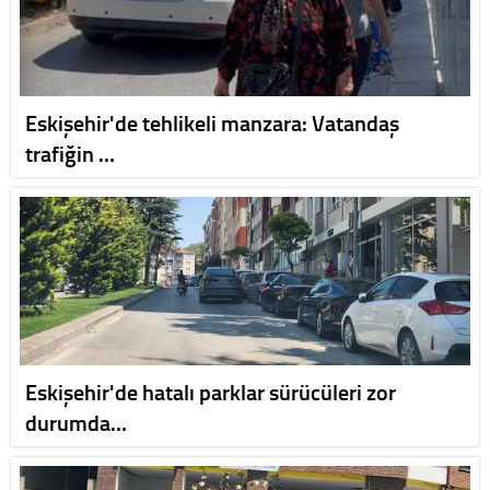
Eskişehir'de tehlikeli manzara: Vatandaş
trafiğin …
Eskişehir'de hatalı parklar sürücüleri zor
durumda…