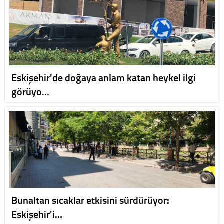
Eskişehir'de doğaya anlam katan heykel ilgi
görüyo…
Bunaltan sıcaklar etkisini sürdürüyor:
Eskişehir'i…