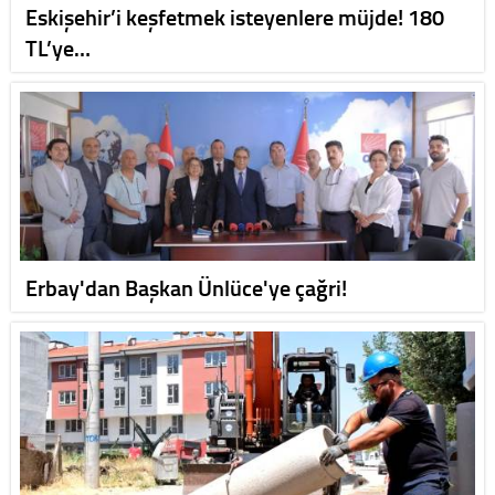
Eskişehir’i keşfetmek isteyenlere müjde! 180
TL’ye…
Erbay'dan Başkan Ünlüce'ye çağri!