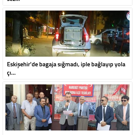
Eskişehir'de bagaja sığmadı, iple bağlayıp yola
çı…