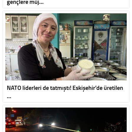
gençlere müj…
NATO liderleri de tatmıştı! Eskişehir’de üretilen
…