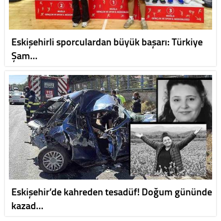
Eskişehirli sporculardan büyük başarı: Türkiye
Şam…
Eskişehir’de kahreden tesadüf! Doğum gününde
kazad…