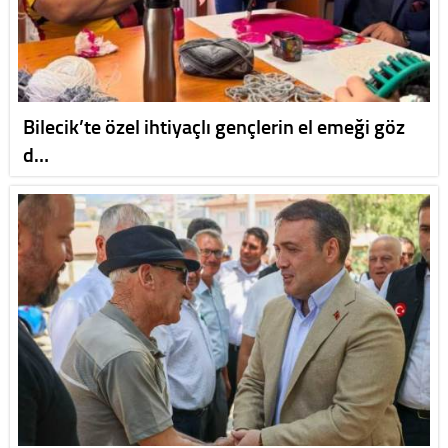
Bilecik’te özel ihtiyaçlı gençlerin el emeği göz
d…