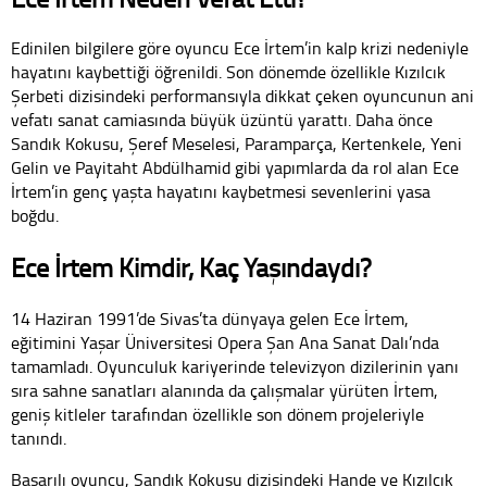
Edinilen bilgilere göre oyuncu Ece İrtem’in kalp krizi nedeniyle
hayatını kaybettiği öğrenildi. Son dönemde özellikle Kızılcık
Şerbeti dizisindeki performansıyla dikkat çeken oyuncunun ani
vefatı sanat camiasında büyük üzüntü yarattı. Daha önce
Sandık Kokusu, Şeref Meselesi, Paramparça, Kertenkele, Yeni
Gelin ve Payitaht Abdülhamid gibi yapımlarda da rol alan Ece
İrtem’in genç yaşta hayatını kaybetmesi sevenlerini yasa
boğdu.
Ece İrtem Kimdir, Kaç Yaşındaydı?
14 Haziran 1991’de Sivas’ta dünyaya gelen Ece İrtem,
eğitimini Yaşar Üniversitesi Opera Şan Ana Sanat Dalı’nda
tamamladı. Oyunculuk kariyerinde televizyon dizilerinin yanı
sıra sahne sanatları alanında da çalışmalar yürüten İrtem,
geniş kitleler tarafından özellikle son dönem projeleriyle
tanındı.
Başarılı oyuncu, Sandık Kokusu dizisindeki Hande ve Kızılcık