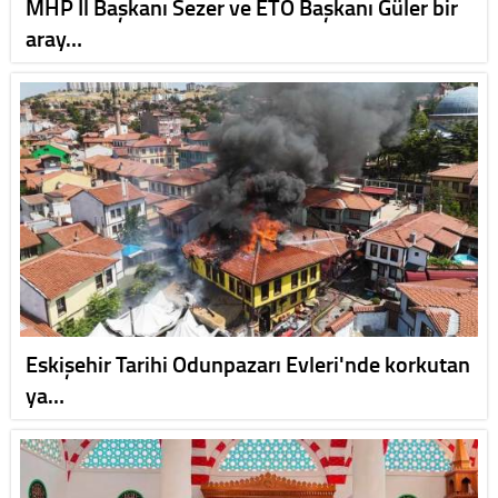
MHP İl Başkanı Sezer ve ETO Başkanı Güler bir
aray…
Eskişehir Tarihi Odunpazarı Evleri'nde korkutan
ya…