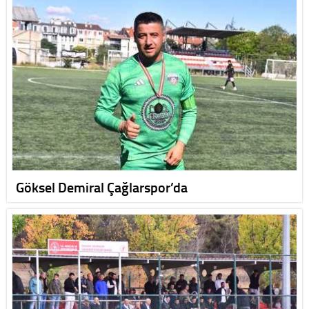
Göksel Demiral Çağlarspor’da