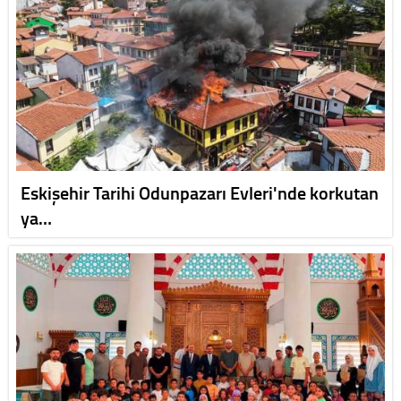
Eskişehir Tarihi Odunpazarı Evleri'nde korkutan
ya…