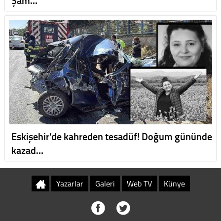
Şam…
Eskişehir’de kahreden tesadüf! Doğum gününde
kazad…
Yazarlar
Galeri
Web TV
Künye