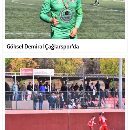
Göksel Demiral Çağlarspor’da