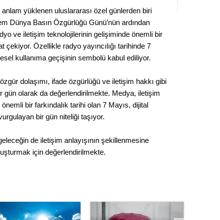
Seval
a anlam yüklenen uluslararası özel günlerden biri
ih hem Dünya Basın Özgürlüğü Günü’nün ardından
Es Es’
 ve iletişim teknolojilerinin gelişiminde önemli bir
 çekiyor. Özellikle radyo yayıncılığı tarihinde 7
tlesel kullanıma geçişinin sembolü kabul ediliyor.
Ahme
özgür dolaşımı, ifade özgürlüğü ve iletişim hakkı gibi
 bir gün olarak da değerlendirilmekte. Medya, iletişim
Tepeba
önemli bir farkındalık tarihi olan 7 Mayıs, dijital
birliği
urgulayan bir gün niteliği taşıyor.
ulaşı
Fund
eleceğin de iletişim anlayışının şekillenmesine
uşturmak için değerlendirilmekte.
CHP’li
kazana
seçiml
Melt