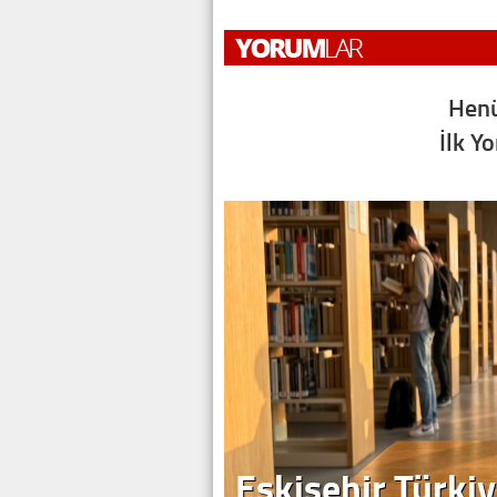
Henü
İlk Y
Eskişehir Türkiy