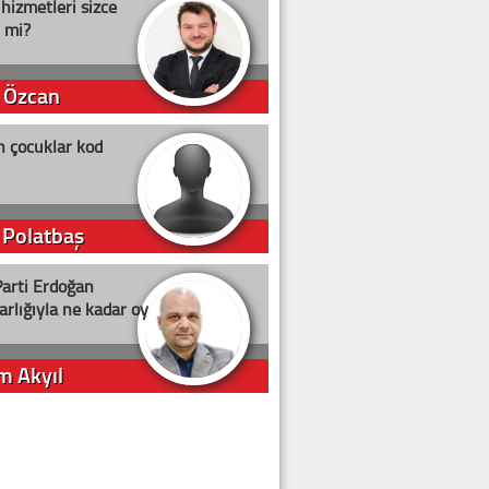
 hizmetleri sizce
i mi?
 Özcan
n çocuklar kod
 Polatbaş
arti Erdoğan
arlığıyla ne kadar oy
m Akyıl
iye ilgiliyiz!