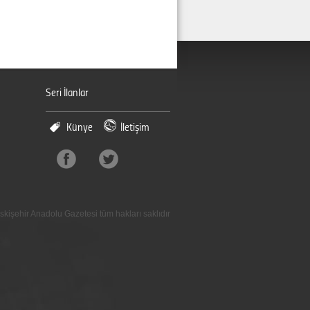
Seri İlanlar
Künye
İletişim
skişehir Anadolu Gazetesi tüm hakları saklıdır