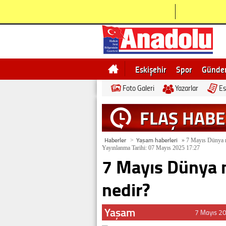
Eskişehir
Spor
Günd
Foto Galeri
Yazarlar
Es
Bilecik
Ne demek
Esk
FLAŞ HAB
Haberler
Yaşam haberleri
>
»
7 Mayıs Dünya ne
Yayınlanma Tarihi: 07 Mayıs 2025 17:27
7 Mayıs Dünya n
nedir?
Yaşam
7 Mayıs 2