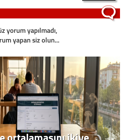
Op. D
Sağlığı
z yorum yapılmadı,
orum yapan siz olun...
Uzm. 
Vatand
M. M
Hayır,
Seda
e ortalamasını ikiye