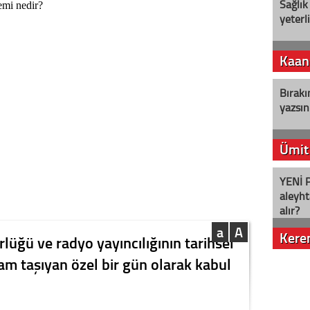
Sağlık
yeterl
Kaan
Bırakı
yazsın
Ümit
YENİ P
aleyht
alır?
a
A
Kere
rlüğü ve radyo yayıncılığının tarihsel
lam taşıyan özel bir gün olarak kabul
Nostalj