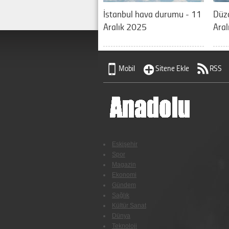
İstanbul hava durumu - 11
Düz
Aralık 2025
Aral
Mobil
Sitene Ekle
RSS
Eskişehir
Spor
Magazin
Ekonomi
Gündem
Sağlık
Kültür Sanat
Dünya
Teknoloji