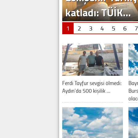
katladı: TÜİK…
1
2
3
4
5
6
7
Ferdi Tayfur sevgisi ölmedi:
Bay
Aydın’da 500 kişilik …
Burs
olac