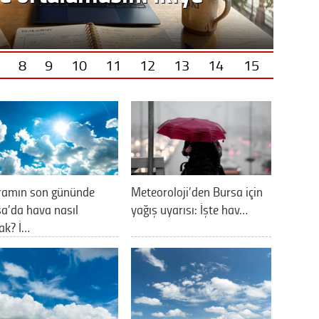
8
9
10
11
12
13
14
15
ramın son gününde
Meteoroloji’den Bursa için
a’da hava nasıl
yağış uyarısı: İşte hav…
ak? İ…