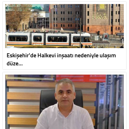
Eskişehir'de Halkevi inşaatı nedeniyle ulaşım
düze…