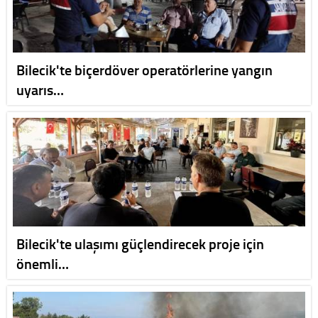
Bilecik'te biçerdöver operatörlerine yangın
uyarıs…
Bilecik'te ulaşımı güçlendirecek proje için
önemli…