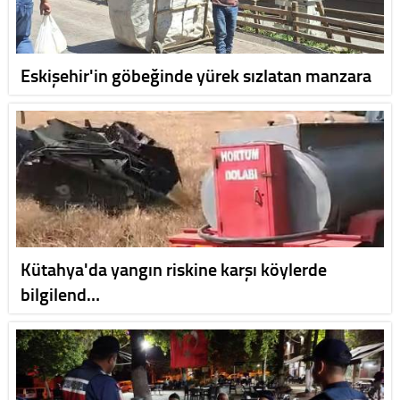
Eskişehir'in göbeğinde yürek sızlatan manzara
Kütahya'da yangın riskine karşı köylerde
bilgilend…