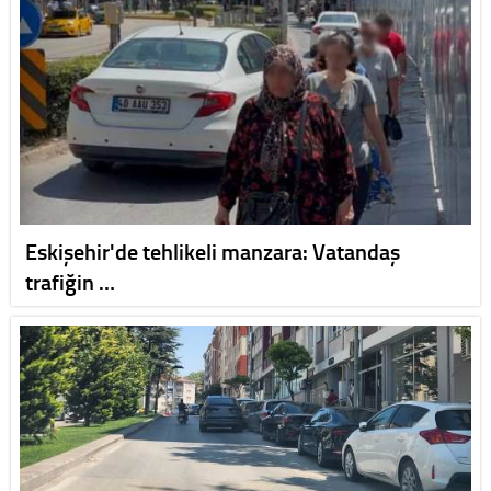
Eskişehir'de tehlikeli manzara: Vatandaş
trafiğin …