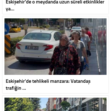
Eskişehir'de o meydanda uzun süreli etkinlikler
ya…
Eskişehir'de tehlikeli manzara: Vatandaş
trafiğin …