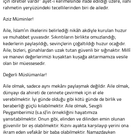
için ibretler vardır” ayet-i kerimesinde ifade edildiği üzere, ilahi
rahmetin yeryüzündeki tecellilerinden biri de ailedir.
Aziz Müminler!
Aile, İslam’ın ilkelerini belirlediği nikâh akdiyle kurulan huzur
ve muhabbet yuvasıdır. Sıkıntıların birlikte omuzlandığı;
kederlerin paylaşıldığı, sevinçlerin çoğaltıldığı huzur ocağıdır.
Aile; bizleri, günahlardan uzak tutan güvenli bir sığınaktır. Millî
ve manevi değerlerimizi kuşaktan kuşağa aktarmamıza vesile
olan bir müessesedir.
Değerli Müslümanlar!
Aile olmak, sadece aynı mekânı paylaşmak değildir. Aile olmak,
dünyayı da ahireti de cennete çevirmek için el ele
verebilmektir. İyi günde olduğu gibi kötü günde de birlik ve
beraberliği güçlü kılabilmektir. Aile olmak, Sevgili
Peygamberimiz (s.a.s)’in örnekliğini hayatımıza
yansıtabilmektir. Onun gibi, elinden ve dilinden emin olunan
güvenilir bir eş olabilmektir. Kızını ayakta karşılayıp yerini ona
ikram eden vefakâr bir baba olabilmektir. Namazdayken