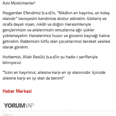
Aziz Müslümanlar!
Peygamber Efendimiz (s.a.s)’in, “Nikâhın en hayırlısı, en kolay
olanıdır” tavsiyesini kendimize düstur edinelim. Gösteriş ve
israfa dayalı nişan, nikâh ve düğün merasimleriyle
gençlerimizin ve ailelerimizin omuzlarına ağır yükler
yüklemeyelim. Hanelerimizi huzur ve güvenin kaynağı haline
getirelim. Rabbimizin lütfu olan çocuklarımızı bereket vesilesi
olarak görelim.
Hutbemizi, Allah Resûlü (s.a.s)’in şu hadis-i şerifleriyle
bitiriyoruz:
“Sizin en hayırlınız, ailesine karşı en iyi olanınızdır. İçinizde
ailesine karşı en iyi olan da benim!”
Haber Merkezi