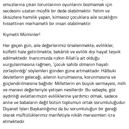
omuzlarına çıkan torunlarının oyunlarını bozmamak için
secdesini uzatan müşfik bir dede olabilmektir. Yetim ve
öksüzlere hamilik yapan, kimsesiz çocuklara aile sıcaklığını
hissettiren merhametli bir insan olabilmektir.
Kıymetli Müminler!
Her geçen gün, aile değerlerimiz örselenmekte; evlilikler,
külfetli hale getirilmekte; bekârlık ve evlilik dışı hayat teşvik
edilmektedir. İnancımızda rızkın Allah’a ait olduğu
vurgulanmasına rağmen, ‘çocuk sahibi olmanın hayatı
zorlaştırdığı’ söylemleri günden güne artmaktadır. Hâlbuki
devletlerin geleceği; ailenin kurulmasına, korunmasına ve
güçlendirilmesine bağlıdır. Milletlerin en büyük sermayesi, milli
ve manevi değerleriyle yetişen nesillerdir. Bu sebeple, göz
aydınlığı evlatlarımızın evliliklerine yardımcı olmak, sadece
anne ve babaların değil bütün toplumun ortak sorumluluğudur.
Diyanet İşleri Başkanlığımız da bu sorumluluğun bir gereği
olarak müftülüklerimiz marifetiyle nikâh merasimleri icra
etmektedir.