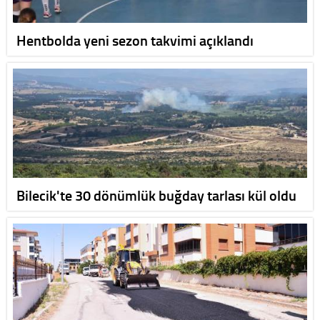
Hentbolda yeni sezon takvimi açıklandı
Bilecik'te 30 dönümlük buğday tarlası kül oldu