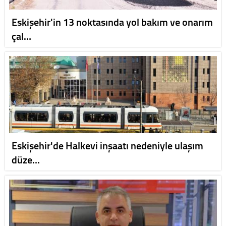
Eskişehir'in 13 noktasında yol bakım ve onarım
çal…
Eskişehir'de Halkevi inşaatı nedeniyle ulaşım
düze…