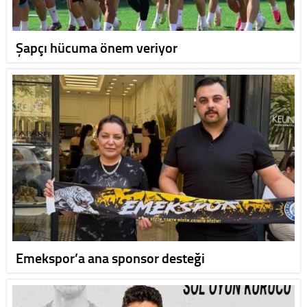
Şapçı hücuma önem veriyor
Emekspor’a ana sponsor desteği