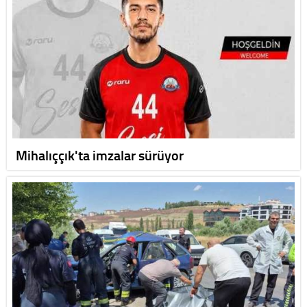
Mihalıççık'ta imzalar sürüyor