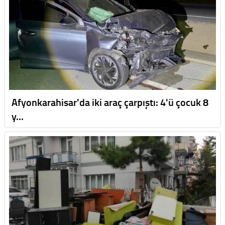
Afyonkarahisar'da iki araç çarpıştı: 4'ü çocuk 8
y…