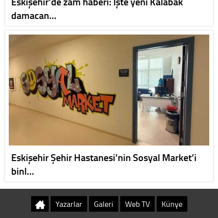
Eskişehir'de zam haberi: İşte yeni Kalabak
damacan…
Eskişehir Şehir Hastanesi’nin Sosyal Market’i
binl…
Yazarlar
Galeri
Web TV
Künye