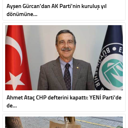
Ayşen Gürcan'dan AK Parti'nin kuruluş yıl
dönümüne…
Ahmet Ataç CHP defterini kapattı: YENİ Parti'de
de…