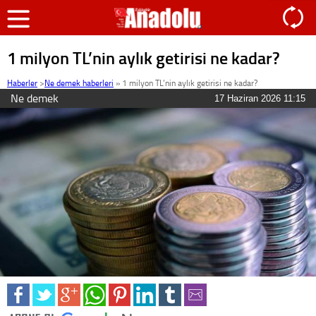
1 milyon TL’nin aylık getirisi ne kadar?
Haberler
>
Ne demek haberleri
»
1 milyon TL’nin aylık getirisi ne kadar?
Ne demek
17 Haziran 2026 11:15