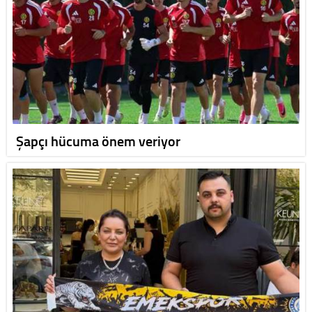
Şapçı hücuma önem veriyor