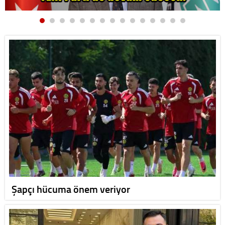
Şapçı hücuma önem veriyor