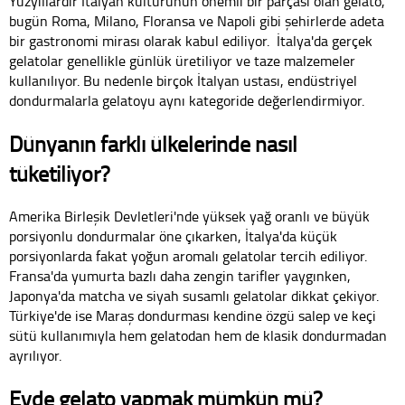
Yüzyıllardır İtalyan kültürünün önemli bir parçası olan gelato,
bugün Roma, Milano, Floransa ve Napoli gibi şehirlerde adeta
bir gastronomi mirası olarak kabul ediliyor. İtalya'da gerçek
gelatolar genellikle günlük üretiliyor ve taze malzemeler
kullanılıyor. Bu nedenle birçok İtalyan ustası, endüstriyel
dondurmalarla gelatoyu aynı kategoride değerlendirmiyor.
Dünyanın farklı ülkelerinde nasıl
tüketiliyor?
Amerika Birleşik Devletleri'nde yüksek yağ oranlı ve büyük
porsiyonlu dondurmalar öne çıkarken, İtalya'da küçük
porsiyonlarda fakat yoğun aromalı gelatolar tercih ediliyor.
Fransa'da yumurta bazlı daha zengin tarifler yaygınken,
Japonya'da matcha ve siyah susamlı gelatolar dikkat çekiyor.
Türkiye'de ise Maraş dondurması kendine özgü salep ve keçi
sütü kullanımıyla hem gelatodan hem de klasik dondurmadan
ayrılıyor.
Evde gelato yapmak mümkün mü?