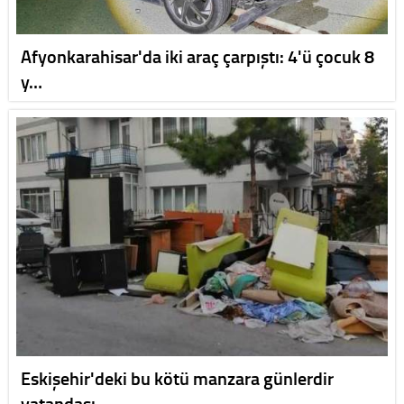
Afyonkarahisar'da iki araç çarpıştı: 4'ü çocuk 8
y…
Eskişehir'deki bu kötü manzara günlerdir
vatandaşı…