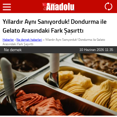
Yıllardır Aynı Sanıyorduk! Dondurma ile
Gelato Arasındaki Fark Şaşırttı
Haberler
>
Ne demek haberleri
»
Yıllardır Aynı Sanıyorduk! Dondurma ile Gelato
Arasındaki Fark Şaşırttı
Ne demek
10 Haziran 2026 11:35