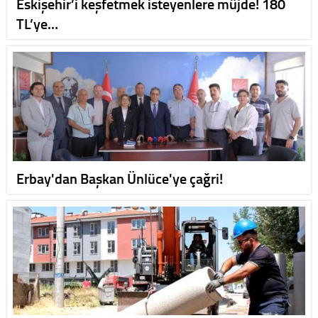
Eskişehir’i keşfetmek isteyenlere müjde! 180
TL’ye…
Erbay'dan Başkan Ünlüce'ye çağri!