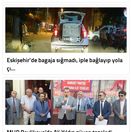
Eskişehir'de bagaja sığmadı, iple bağlayıp yola
çı…
MHP Beylikova’da Ali Yıldız güven tazeledi