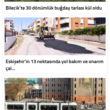
Bilecik'te 30 dönümlük buğday tarlası kül oldu
Eskişehir'in 13 noktasında yol bakım ve onarım
çal…