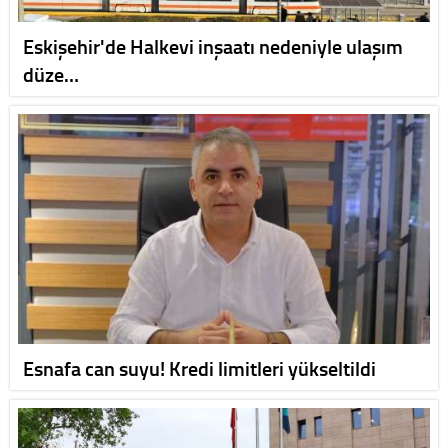
Eskişehir'de Halkevi inşaatı nedeniyle ulaşım
düze…
Esnafa can suyu! Kredi limitleri yükseltildi