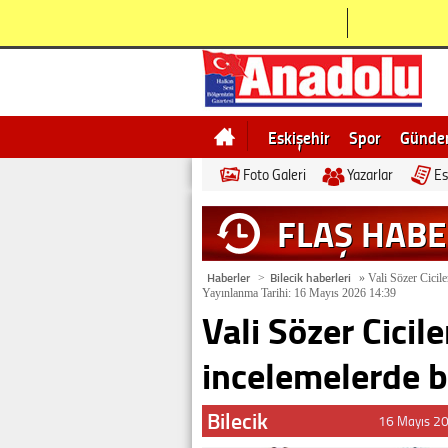
Eskişehir
Spor
Günd
Foto Galeri
Yazarlar
Es
Bilecik
Ne demek
Esk
FLAŞ HAB
Haberler
Bilecik haberleri
>
»
Vali Sözer Cicil
Yayınlanma Tarihi: 16 Mayıs 2026 14:39
Vali Sözer Cicil
incelemelerde 
Bilecik
16 Mayıs 2