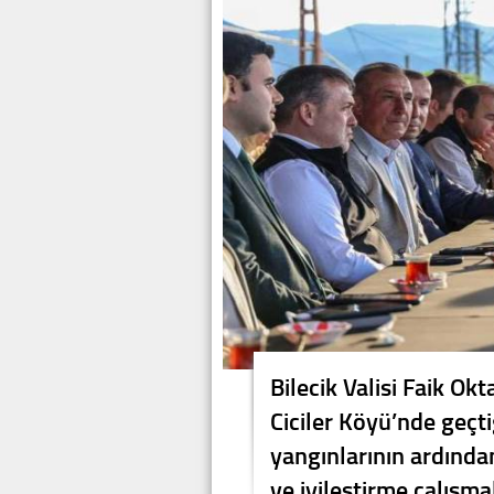
Bilecik Valisi Faik Ok
Ciciler Köyü’nde geçt
yangınlarının ardınd
ve iyileştirme çalışmal