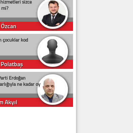
 hizmetleri sizce
i mi?
 Özcan
n çocuklar kod
 Polatbaş
arti Erdoğan
arlığıyla ne kadar oy
m Akyıl
iye ilgiliyiz!