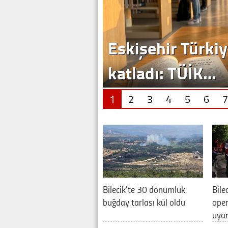
1
2
3
4
5
6
7
Bilecik'te 30 dönümlük
Bile
buğday tarlası kül oldu
oper
uya