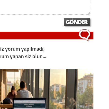
Op. D
Sağlığı
Uzm. 
z yorum yapılmadı,
Vatand
orum yapan siz olun...
M. M
Hayır,
Seda