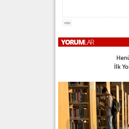
1000
Henü
İlk Y