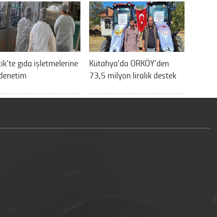
cik'te gıda işletmelerine
Kütahya'da ORKÖY'den
 denetim
73,5 milyon liralık destek
E