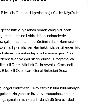
Seval
 Bilecik'in Osmaneli ilçesine bağlı Ciciler Köyü'nde
Es Es’
r, geçtiğimiz yıl yaşanan orman yangınlarından
Ahme
leştirme sürecine ilişkin değerlendirmelerde
a çalışmaları, tarımsal üretimin desteklenmesine
Tepeba
ısına ilişkin planlamalar hakkında yetkililerden bilgi
birliği
 kahvesinde vatandaşlarla bir araya gelen Vali
ulaşı
ederek talep ve görüşlerini dinledi. Programa Vali
ilecik İl Tarım Müdürü Çetin Ayvalık, Osmaneli
Fund
ilecik İl Özel İdare Genel Sekreteri Seda
CHP’li
kazana
ığı değerlendirmede, "Devletimizin tüm kurumlarıyla
seçiml
ölgelerimizin yeniden ihyası ve vatandaşlarımızın
Melt
in çalışmalarımızı kararlılıkla sürdürüyoruz" dedi.