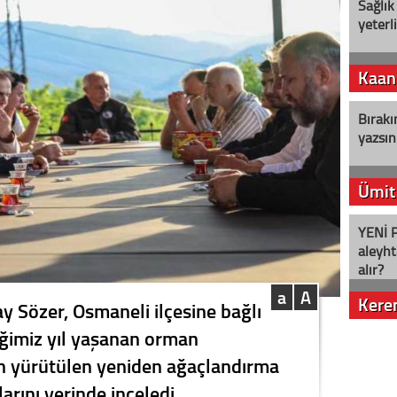
Sağlık
yeterl
Kaan
Bırakı
yazsın
Ümit
YENİ P
aleyht
alır?
a
A
Kere
tay Sözer, Osmaneli ilçesine bağlı
iğimiz yıl yaşanan orman
Nostalj
an yürütülen yeniden ağaçlandırma
arını yerinde inceledi.