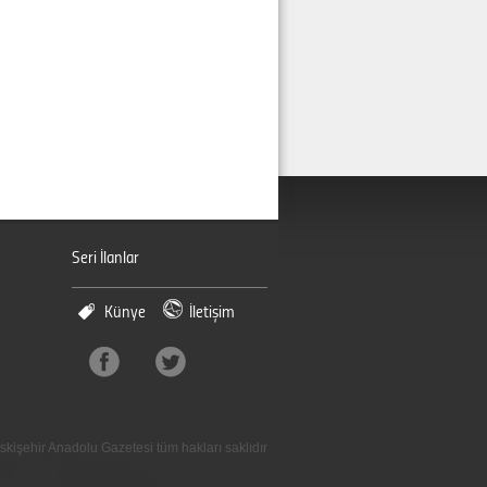
Seri İlanlar
Künye
İletişim
skişehir Anadolu Gazetesi tüm hakları saklıdır