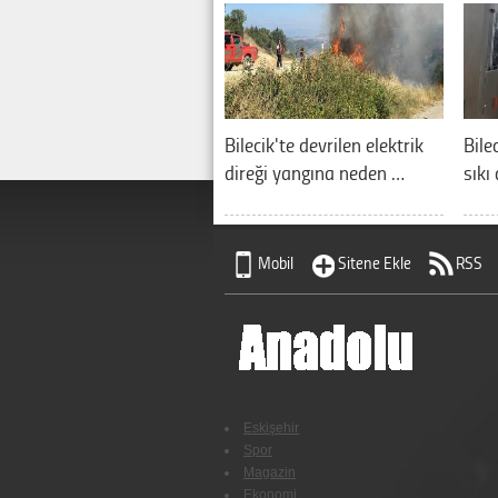
Bilecik'te devrilen elektrik
Bile
direği yangına neden …
sıkı
Mobil
Sitene Ekle
RSS
Eskişehir
Spor
Magazin
Ekonomi