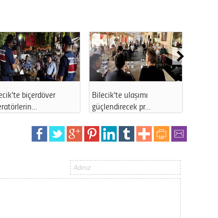
Gürha
Eskişe
Döne
Rifat
Sürdür
kültür
lektrik
Bilecik'te gıda
Kütahya'da ORKÖY'den
Konu
işletmelerine sıkı …
73,5 milyon li…
2023 y
bekliy
Tüli
Düşükl