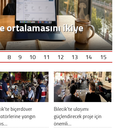
8
9
10
11
12
13
14
15
cik'te biçerdöver
Bilecik'te ulaşımı
atörlerine yangın
güçlendirecek proje için
rıs…
önemli…