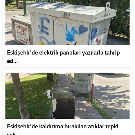
Eskişehir'de elektrik panoları yazılarla tahrip
ed…
Eskişehir'de kaldırıma bırakılan atıklar tepki
çek…