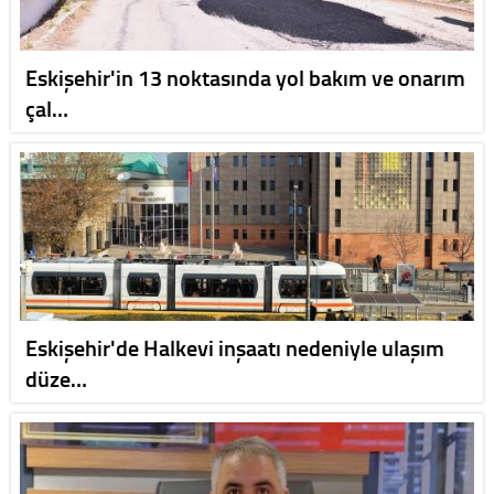
Eskişehir'in 13 noktasında yol bakım ve onarım
çal…
Eskişehir'de Halkevi inşaatı nedeniyle ulaşım
düze…