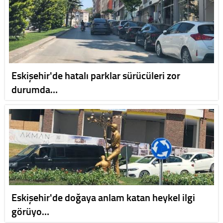
Eskişehir'de hatalı parklar sürücüleri zor
durumda…
Eskişehir'de doğaya anlam katan heykel ilgi
görüyo…