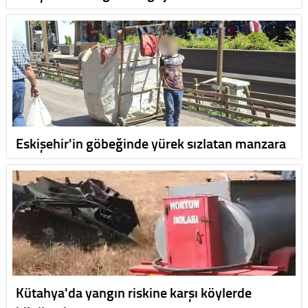
Eskişehir'in göbeğinde yürek sızlatan manzara
Kütahya'da yangın riskine karşı köylerde