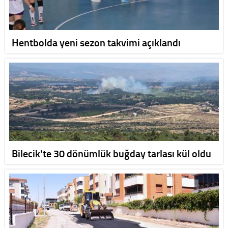
Hentbolda yeni sezon takvimi açıklandı
Bilecik'te 30 dönümlük buğday tarlası kül oldu