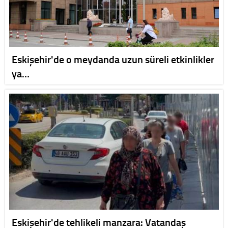
Eskişehir'de o meydanda uzun süreli etkinlikler
ya…
Eskişehir'de tehlikeli manzara: Vatandaş