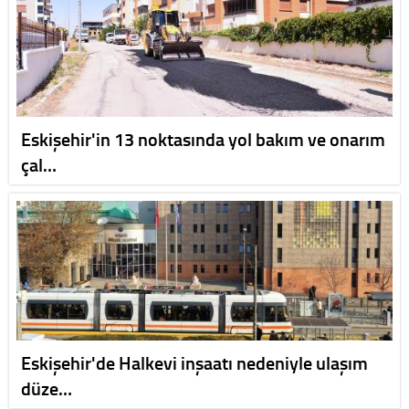
Eskişehir'in 13 noktasında yol bakım ve onarım
çal…
Eskişehir'de Halkevi inşaatı nedeniyle ulaşım
düze…