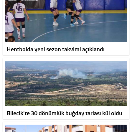
Hentbolda yeni sezon takvimi açıklandı
Bilecik'te 30 dönümlük buğday tarlası kül oldu