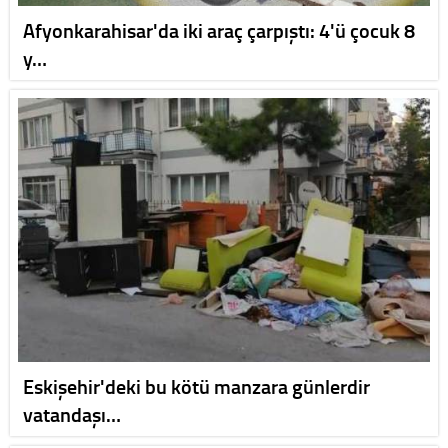
Afyonkarahisar'da iki araç çarpıştı: 4'ü çocuk 8
y…
Eskişehir'deki bu kötü manzara günlerdir
vatandaşı…