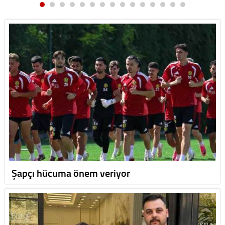
Şapçı hücuma önem veriyor