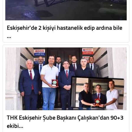
Eskişehir'de 2 kişiyi hastanelik edip ardına bile
…
THK Eskişehir Şube Başkanı Çalışkan'dan 90+3
ekibi…