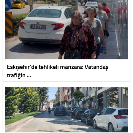
Eskişehir'de tehlikeli manzara: Vatandaş
trafiğin …