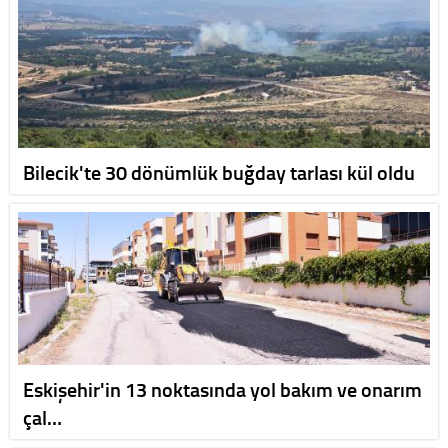
Bilecik'te 30 dönümlük buğday tarlası kül oldu
Eskişehir'in 13 noktasında yol bakım ve onarım
çal…