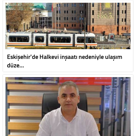
Eskişehir'de Halkevi inşaatı nedeniyle ulaşım
düze…