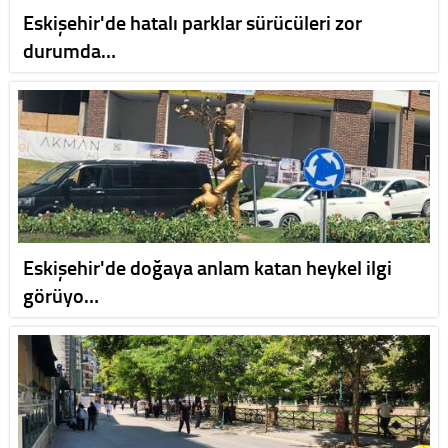
Eskişehir'de hatalı parklar sürücüleri zor
durumda…
Eskişehir'de doğaya anlam katan heykel ilgi
görüyo…