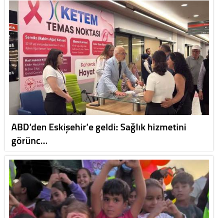
ABD’den Eskişehir’e geldi: Sağlık hizmetini
görünc…