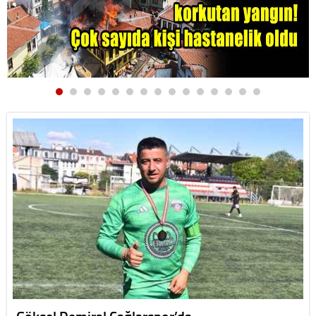
Göksel Demiral Çağlarspor’da