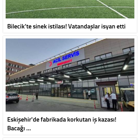
Bilecik’te sinek istilası! Vatandaşlar isyan etti
Eskişehir'de fabrikada korkutan iş kazası!
Bacağı …