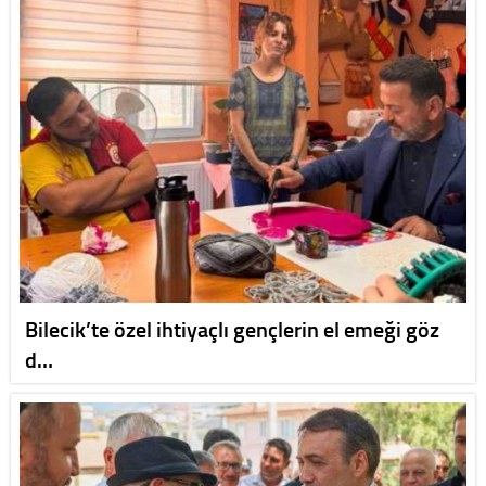
Bilecik’te özel ihtiyaçlı gençlerin el emeği göz
d…