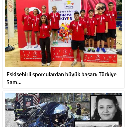
Eskişehirli sporculardan büyük başarı: Türkiye
Şam…