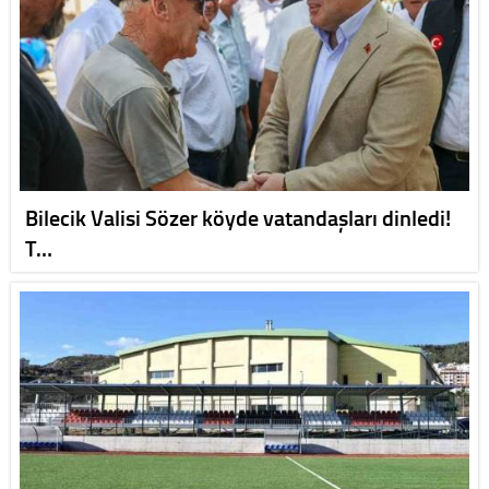
Bilecik Valisi Sözer köyde vatandaşları dinledi!
T…