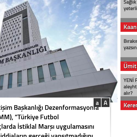
Sağlık
yeterl
Kaan
Bırakı
yazsın
Ümit
YENİ P
aleyht
alır?
a
A
Kere
tişim Başkanlığı Dezenformasyonla
MM), “Türkiye Futbol
Nostalj
arda İstiklal Marşı uygulamasını
iddiaların gerçeği yansıtmadığını