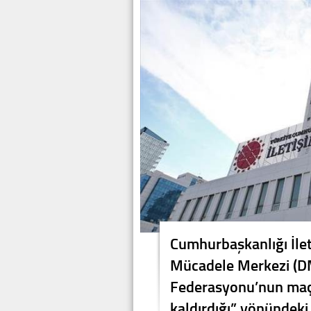
Cumhurbaşkanlığı İle
Mücadele Merkezi (D
Federasyonu’nun maçl
kaldırdığı” yönündeki 