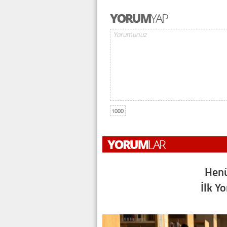
1000
Henü
İlk Y