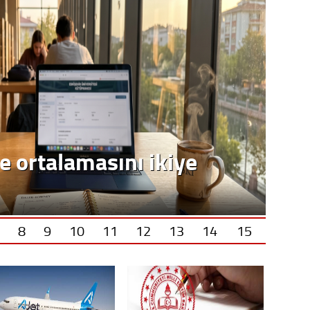
e ortalamasını ikiye
8
9
10
11
12
13
14
15