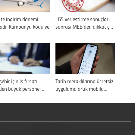
'te indirim dönemi
LGS yerleştirme sonuçları
ladı: Kampanya kodu ve
sonrası MEB'den dikkat ç…
ehir için iş fırsatı!
Tarih meraklılarına ücretsiz
den büyük personel …
uygulama artık mobild…