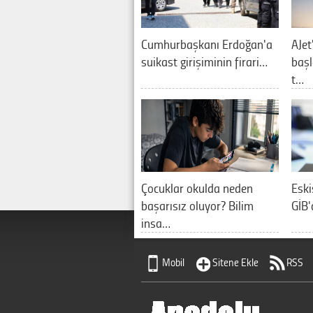
Cumhurbaşkanı Erdoğan'a
AJet
suikast girişiminin firari…
baş
t…
Çocuklar okulda neden
Eskiş
başarısız oluyor? Bilim
GİB'
insa…
Mobil
Sitene Ekle
RSS