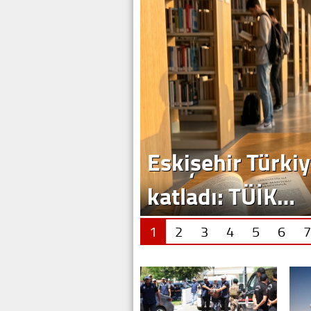
Eskişehir Türkiy
katladı: TÜİK…
1
2
3
4
5
6
7