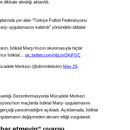
Gürha
e dikkate alındığı aktarıldı.
Eskişe
Döne
larında yer alan “Türkiye Futbol Federasyonu
Rifat
arşı uygulamasını kaldırdı” yönündeki iddialar
Sürdür
kültür
arın, İstiklal Marşı’mızın okunmasıyla hiçbir
önce İstiklal…
pic.twitter.com/nbLmQKiFGC
Konu
cadele Merkezi (@dmmiletisim)
May 29,
2023 y
bekliy
şkanlığı Dezenformasyonla Mücadele Merkezi
Tüli
syonu’nun maçlarda İstiklal Marşı uygulamasını
 gerçeği yansıtmadığını açıkladı. Açıklamada, İstiklal
Düşükl
uygulamanın değişmeden devam ettiği vurgulandı.
bar etmeyin” uyarısı