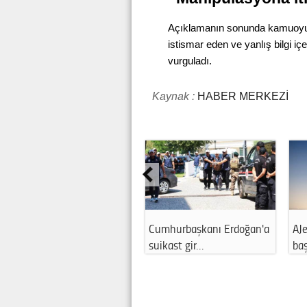
Açıklamanın sonunda kamuoyun
istismar eden ve yanlış bilgi iç
vurguladı.
Kaynak :
HABER MERKEZİ
Cumhurbaşkanı Erdoğan'a
AJe
suikast gir…
ba