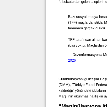
futbolculardan gelen taleplerin d
Bazı sosyal medya hesap
(TFF) maçlarda İstiklal M
tamamen gerçek dışıdır.
TFF tarafından alınan kar
ilgisi yoktur. Maçlardan 
— Dezenformasyonla Mü
2026
Cumhurbaşkanlığı İletişim Ba
(DMM), “Türkiye Futbol Federa
kaldırdığı” yönündeki iddiaların
Marşı’nın okunmasına ilişkin 
“Manipülasyona iti