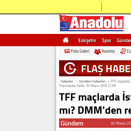
Eskişehir
Spor
Günd
Foto Galeri
Yazarlar
Es
Bilecik
Ne demek
Esk
FLAŞ HAB
Haberler
Gündem haberleri
>
»
TFF maçlarda İ
Yayınlanma Tarihi: 30 Mayıs 2026 11:08
TFF maçlarda İst
mı? DMM'den re
Gündem
30 Mayıs 2