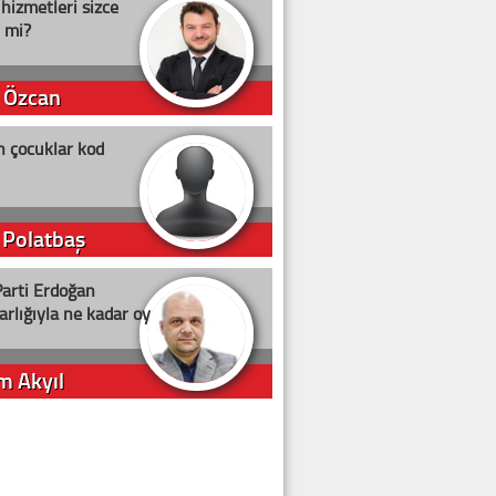
 hizmetleri sizce
i mi?
 Özcan
n çocuklar kod
 Polatbaş
arti Erdoğan
arlığıyla ne kadar oy
m Akyıl
iye ilgiliyiz!