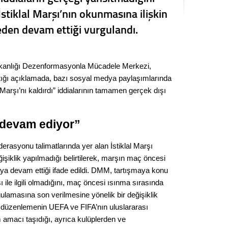
Seval
İstiklal Marşı’nın okunmasına ilişkin
en devam ettiği vurgulandı.
Es Es’
şkanlığı Dezenformasyonla Mücadele Merkezi,
Ahme
ığı açıklamada, bazı sosyal medya paylaşımlarında
 Marşı’nı kaldırdı” iddialarının tamamen gerçek dışı
Tepeba
birliği
ulaşı
devam ediyor”
Fund
rasyonu talimatlarında yer alan İstiklal Marşı
şiklik yapılmadığı belirtilerek, marşın maç öncesi
CHP’li
 devam ettiği ifade edildi. DMM, tartışmaya konu
kazana
 ile ilgili olmadığını, maç öncesi ısınma sırasında
seçiml
ulamasına son verilmesine yönelik bir değişiklik
Melt
 düzenlemenin UEFA ve FIFA’nın uluslararası
amacı taşıdığı, ayrıca kulüplerden ve