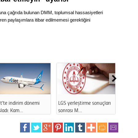
Op. D
a çağrıda bulunan DMM, toplumsal hassasiyetleri
eren paylaşımlara itibar edilmemesi gerektiğini
Sağlığı
Uzm. 
Vatand
M. M
Hayır,
t'te indirim dönemi
LGS yerleştirme sonuçları
Çocukl
şladı: Kam…
sonrası M…
başarıs
Seda