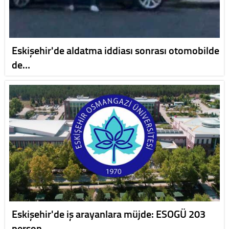
Eskişehir'de aldatma iddiası sonrası otomobilde
de…
Eskişehir'de iş arayanlara müjde: ESOGÜ 203
person…