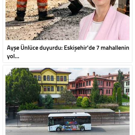
Ayşe Ünlüce duyurdu: Eskişehir'de 7 mahallenin
yol…