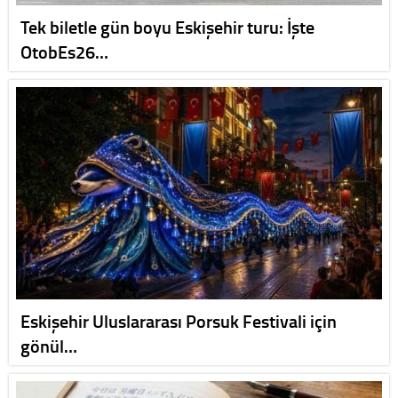
Tek biletle gün boyu Eskişehir turu: İşte
OtobEs26…
Eskişehir Uluslararası Porsuk Festivali için
gönül…