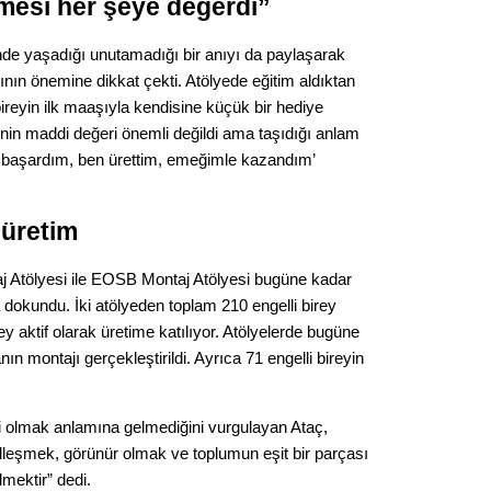
esi her şeye değerdi”
Op. D
nde yaşadığı unutamadığı bir anıyı da paylaşarak
Sağlığı
sının önemine dikkat çekti. Atölyede eğitim aldıktan
ireyin ilk maaşıyla kendisine küçük bir hediye
enin maddi değeri önemli değildi ama taşıdığı anlam
başardım, ben ürettim, emeğimle kazandım’
Uzm. 
Vatand
 üretim
 Atölyesi ile EOSB Montaj Atölyesi bugüne kadar
M. M
dokundu. İki atölyeden toplam 210 engelli birey
ey aktif olarak üretime katılıyor. Atölyelerde bugüne
Hayır,
n montajı gerçekleştirildi. Ayrıca 71 engelli bireyin
bi olmak anlamına gelmediğini vurgulayan Ataç,
Seda
leşmek, görünür olmak ve toplumun eşit bir parçası
lmektir” dedi.