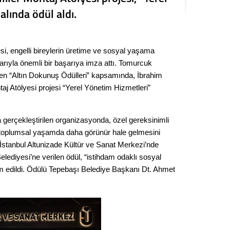
Seval
alında ödül aldı.
Es Es’
i, engelli bireylerin üretime ve sosyal yaşama
arıyla önemli bir başarıya imza attı. Tomurcuk
Ahme
nen “Altın Dokunuş Ödülleri” kapsamında, İbrahim
j Atölyesi projesi “Yerel Yönetim Hizmetleri”
Tepeba
birliği
 gerçekleştirilen organizasyonda, özel gereksinimli
ulaşı
ve toplumsal yaşamda daha görünür hale gelmesini
Fund
. İstanbul Altunizade Kültür ve Sanat Merkezi’nde
ediyesi’ne verilen ödül, “istihdam odaklı sosyal
CHP’li
im edildi. Ödülü Tepebaşı Belediye Başkanı Dt. Ahmet
kazana
seçiml
Melt