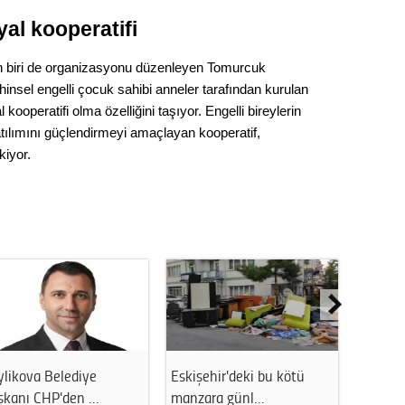
yal kooperatifi
an biri de organizasyonu düzenleyen Tomurcuk
ihinsel engelli çocuk sahibi anneler tarafından kurulan
 kooperatifi olma özelliğini taşıyor. Engelli bireylerin
tılımını güçlendirmeyi amaçlayan kooperatif,
kiyor.
ylikova Belediye
Eskişehir'deki bu kötü
Flaş ge
şkanı CHP'den …
manzara günl…
2 başk