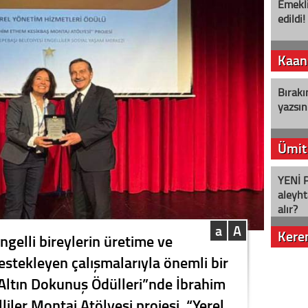
Emekli
edildi!
Kaan
Bırakı
yazsın
Ümit
YENİ P
aleyht
alır?
a
A
Kere
ngelli bireylerin üretime ve
estekleyen çalışmalarıyla önemli bir
Nostalj
“Altın Dokunuş Ödülleri”nde İbrahim
iler Montaj Atölyesi projesi, “Yerel