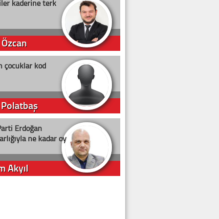
ler kaderine terk
 Özcan
n çocuklar kod
 Polatbaş
arti Erdoğan
arlığıyla ne kadar oy
m Akyıl
iye ilgiliyiz!