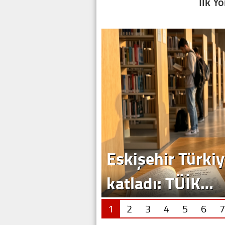
İlk Y
Eskişehir Türkiy
katladı: TÜİK…
1
2
3
4
5
6
7