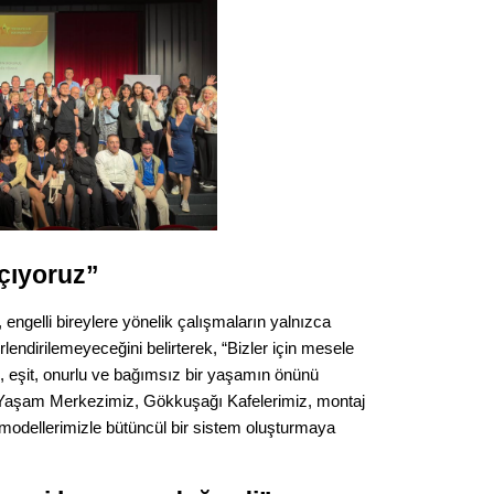
Gürha
Eskişe
Döne
Rifat
Sürdür
kültür
Konu
çıyoruz”
2023 y
bekliy
ngelli bireylere yönelik çalışmaların yalnızca
lendirilemeyeceğini belirterek, “Bizler için mesele
Tüli
i, eşit, onurlu ve bağımsız bir yaşamın önünü
l Yaşam Merkezimiz, Gökkuşağı Kafelerimiz, montaj
Düşükl
 modellerimizle bütüncül bir sistem oluşturmaya