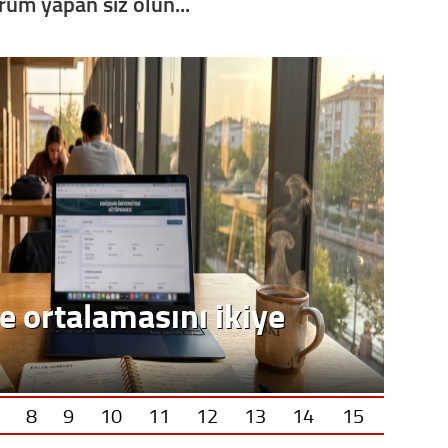
orum yapan siz olun...
e ortalamasını ikiye
8
9
10
11
12
13
14
15