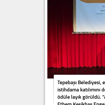
Tepebaşı Belediyesi, e
istihdama katılımını d
ödüle layık görüldü. 
Ethem Kesikbaş Engell