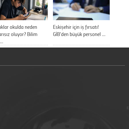
klar okulda neden
Eskişehir için iş fırsatı!
rısız oluyor? Bilim
GİB'den büyük personel …
a…
E