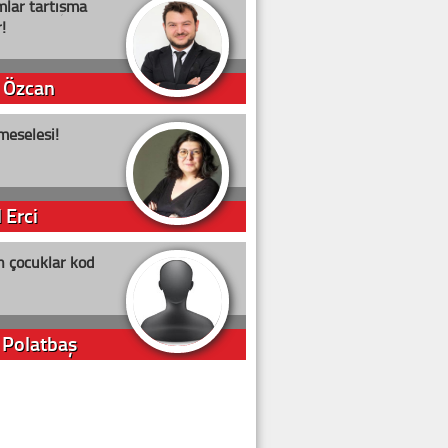
lar tartışma
!
 Özcan
meselesi!
 Erci
n çocuklar kod
 Polatbaş
arti Erdoğan
arlığıyla ne kadar oy