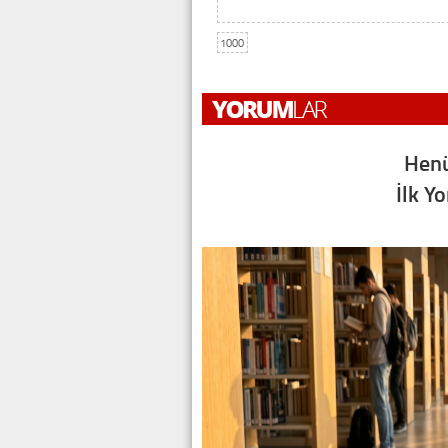
1000
Henü
İlk Y