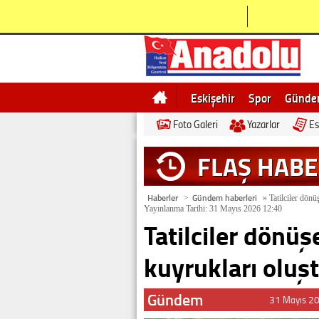
Eskişehir
Spor
Günd
Foto Galeri
Yazarlar
Es
Bilecik
Ne demek
Esk
FLAŞ HAB
Haberler
Gündem haberleri
>
»
Tatilciler dönü
Yayınlanma Tarihi: 31 Mayıs 2026 12:40
Tatilciler dönüş
kuyrukları oluşt
Gündem
31 Mayıs 2