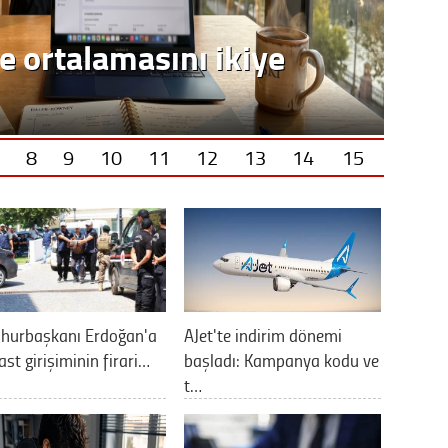
e ortalamasını ikiye
8
9
10
11
12
13
14
15
hurbaşkanı Erdoğan'a
AJet'te indirim dönemi
ast girişiminin firari…
başladı: Kampanya kodu ve
t…