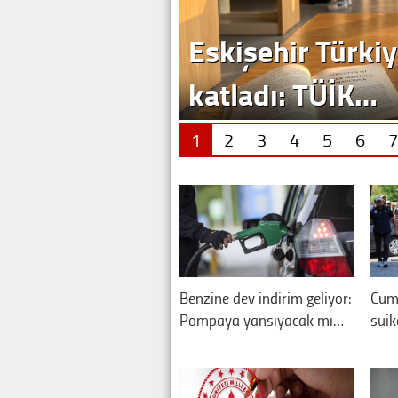
Eskişehir Türkiy
katladı: TÜİK…
1
2
3
4
5
6
7
Benzine dev indirim geliyor:
Cum
Pompaya yansıyacak mı…
suik