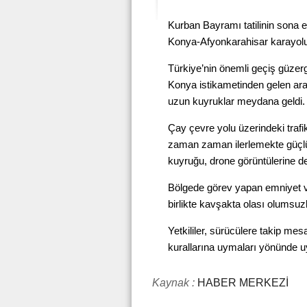
Kurban Bayramı tatilinin sona er
Konya-Afyonkarahisar karayolu
Türkiye’nin önemli geçiş güzerg
Konya istikametinden gelen araç
uzun kuyruklar meydana geldi.
Çay çevre yolu üzerindeki trafi
zaman zaman ilerlemekte güçlü
kuyruğu, drone görüntülerine d
Bölgede görev yapan emniyet ve
birlikte kavşakta olası olumsuz
Yetkililer, sürücülere takip mes
kurallarına uymaları yönünde u
Kaynak :
HABER MERKEZİ