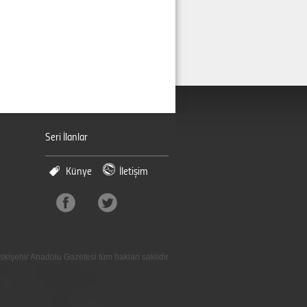
Seri İlanlar
Künye
İletişim
skişehir Anadolu Gazetesi tüm hakları saklıdır