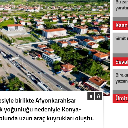
Bu zam
yaratır
Kaan
Simit 
Seval
Bırakı
yazsın
a
A
Ümit
siyle birlikte Afyonkarahisar
fik yoğunluğu nedeniyle Konya-
YENİ P
lunda uzun araç kuyrukları oluştu.
aleyht
alır?