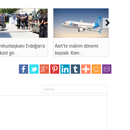
Gürha
Eskişe
Döne
Rifat
Sürdür
kültür
mhurbaşkanı Erdoğan'a
AJet'te indirim dönemi
LGS yer
kast gir…
başladı: Kam…
sonras
Konu
2023 y
bekliy
Tüli
Düşükl