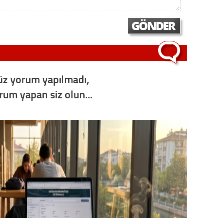
Op. D
Sağlığı
Uzm. 
z yorum yapılmadı,
orum yapan siz olun...
Vatand
M. M
Hayır,
Seda