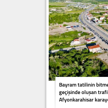
Bayram tatilinin bitme
geçişinde oluşan tra
Afyonkarahisar karayo