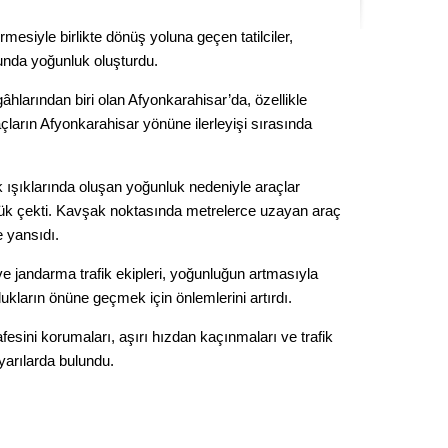
Kere
mesiyle birlikte dönüş yoluna geçen tatilciler,
nda yoğunluk oluşturdu.
Es Es’
âhlarından biri olan Afyonkarahisar’da, özellikle
ların Afyonkarahisar yönüne ilerleyişi sırasında
Ahme
k ışıklarında oluşan yoğunluk nedeniyle araçlar
Tepeba
k çekti. Kavşak noktasında metrelerce uzayan araç
birliği
e yansıdı.
ulaşı
 jandarma trafik ekipleri, yoğunluğun artmasıyla
Fund
lukların önüne geçmek için önlemlerini artırdı.
CHP’li
afesini korumaları, aşırı hızdan kaçınmaları ve trafik
kazana
yarılarda bulundu.
seçiml
Melt