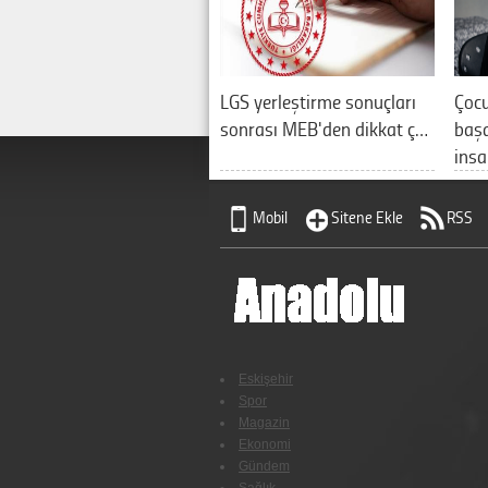
LGS yerleştirme sonuçları
Çocu
sonrası MEB'den dikkat ç…
başa
ins
Mobil
Sitene Ekle
RSS
Eskişehir
Spor
Magazin
Ekonomi
Gündem