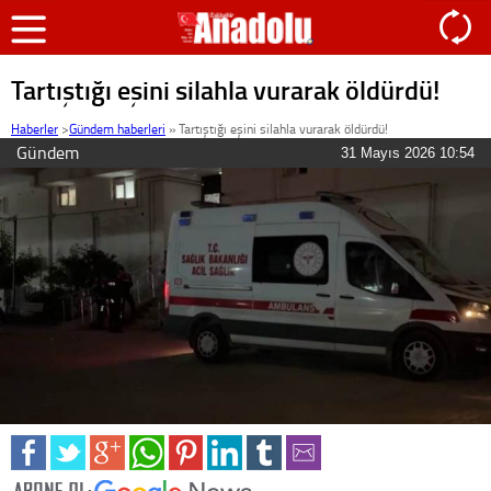
Tartıştığı eşini silahla vurarak öldürdü!
Haberler
>
Gündem haberleri
»
Tartıştığı eşini silahla vurarak öldürdü!
Gündem
31 Mayıs 2026 10:54