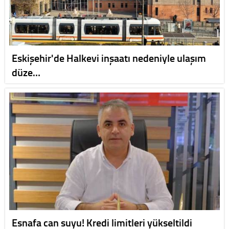
Eskişehir'de Halkevi inşaatı nedeniyle ulaşım
düze…
Esnafa can suyu! Kredi limitleri yükseltildi