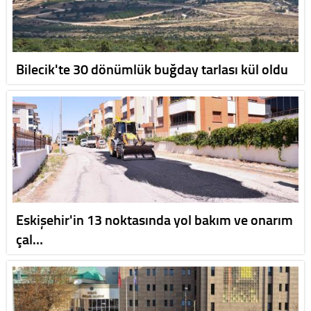
Bilecik'te 30 dönümlük buğday tarlası kül oldu
Eskişehir'in 13 noktasında yol bakım ve onarım
çal…