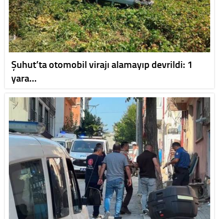
Şuhut’ta otomobil virajı alamayıp devrildi: 1
yara…