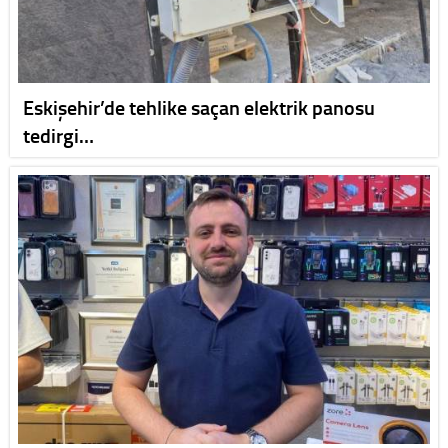
Eskişehir’de tehlike saçan elektrik panosu
tedirgi…