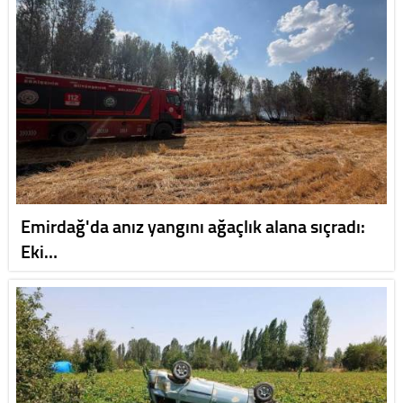
Emirdağ'da anız yangını ağaçlık alana sıçradı:
Eki…