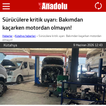
Sürücülere kritik uyarı: Bakımdan
kaçarken motordan olmayın!
Haberler
>
Kütahya haberleri
»
Sürücülere kritik uyarı: Bakımdan kaçarken motordan
olmayın!
Kütahya
9 Haziran 2026 12:43