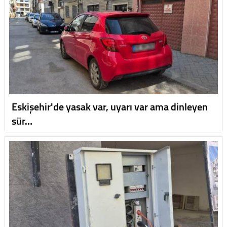
Eskişehir'de yasak var, uyarı var ama dinleyen
sür…