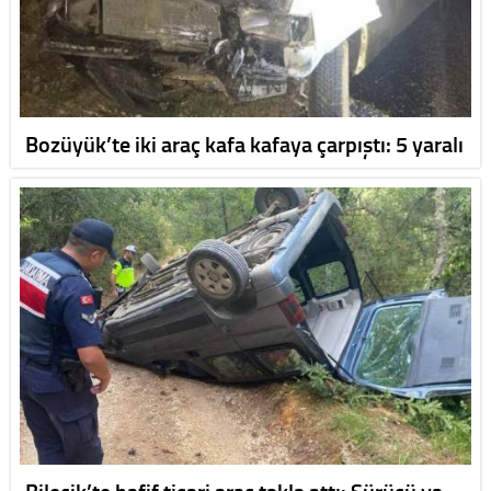
Bozüyük’te iki araç kafa kafaya çarpıştı: 5 yaralı
Bilecik’te hafif ticari araç takla attı: Sürücü ya…