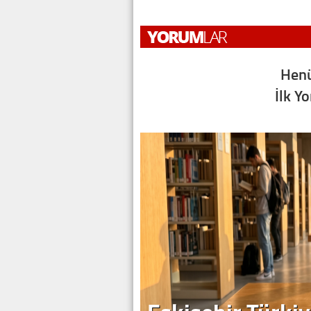
Henü
İlk Y