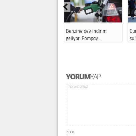
Benzine dev indirim
Cumhurbaşkanı E
geliyor: Pompay…
suikast gir…
1000