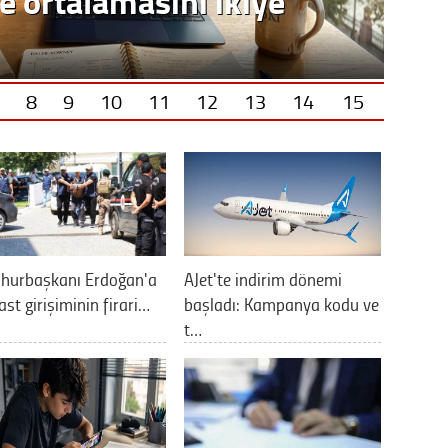
8
9
10
11
12
13
14
15
hurbaşkanı Erdoğan'a
AJet'te indirim dönemi
ast girişiminin firari…
başladı: Kampanya kodu ve
t…