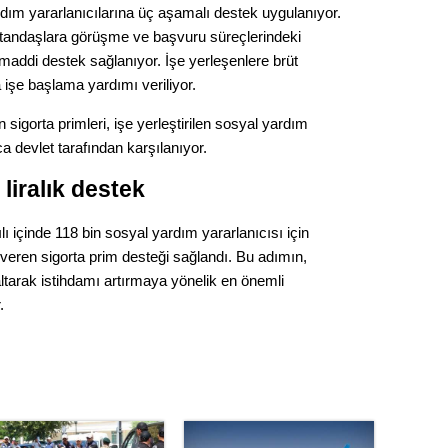
Gürha
ım yararlanıcılarına üç aşamalı destek uygulanıyor.
Eskişe
tandaşlara görüşme ve başvuru süreçlerindeki
Döne
 maddi destek sağlanıyor. İşe yerleşenlere brüt
Rifat
a işe başlama yardımı veriliyor.
n sigorta primleri, işe yerleştirilen sosyal yardım
Sürdür
nca devlet tarafından karşılanıyor.
kültür
liralık destek
Konu
lı içinde 118 bin sosyal yardım yararlanıcısı için
işveren sigorta prim desteği sağlandı. Bu adımın,
2023 y
bekliy
ltarak istihdamı artırmaya yönelik en önemli
.
Tüli
Düşükl