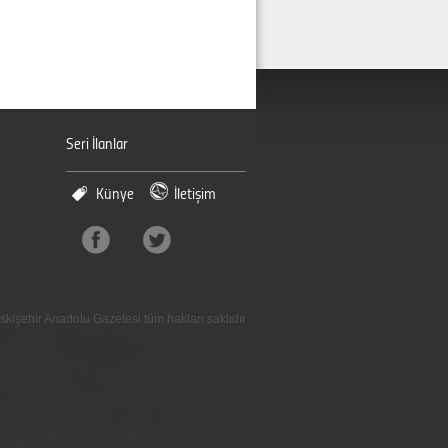
Seri İlanlar
Künye
İletişim
skişehir Anadolu Gazetesi tüm hakları saklıdır