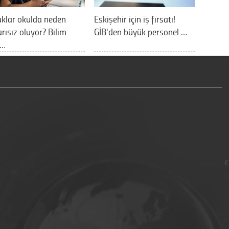
klar okulda neden
Eskişehir için iş fırsatı!
rısız oluyor? Bilim
GİB'den büyük personel …
a…
E