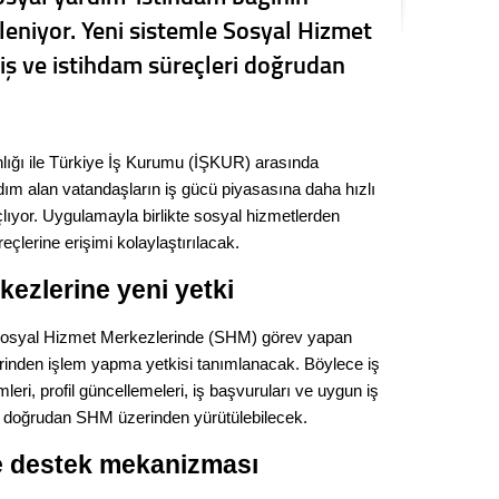
Kere
leniyor. Yeni sistemle Sosyal Hizmet
iş ve istihdam süreçleri doğrudan
Es Es’
lığı ile Türkiye İş Kurumu (İŞKUR) arasında
Ahme
dım alan vatandaşların iş gücü piyasasına daha hızlı
çlıyor. Uygulamayla birlikte sosyal hizmetlerden
Tepeba
birliği
eçlerine erişimi kolaylaştırılacak.
ulaşı
ezlerine yeni yetki
Fund
osyal Hizmet Merkezlerinde (SHM) görev yapan
CHP’li
rinden işlem yapma yetkisi tanımlanacak. Böylece iş
kazana
leri, profil güncellemeleri, iş başvuruları ve uygun iş
seçiml
ri doğrudan SHM üzerinden yürütülebilecek.
Melt
e destek mekanizması