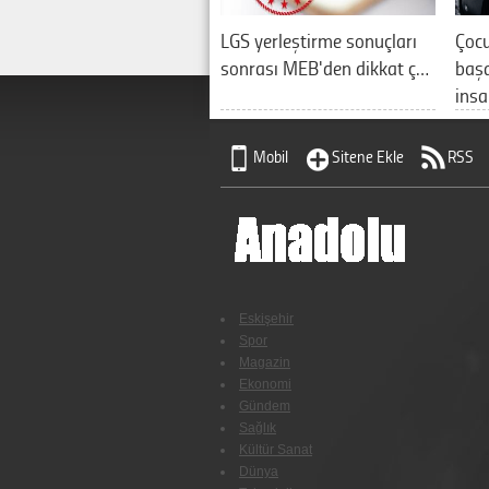
LGS yerleştirme sonuçları
Çocu
sonrası MEB'den dikkat ç…
başa
ins
Mobil
Sitene Ekle
RSS
Eskişehir
Spor
Magazin
Ekonomi
Gündem
Sağlık
Kültür Sanat
Dünya