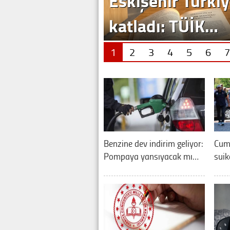
1
2
3
4
5
6
7
Benzine dev indirim geliyor:
Cum
Pompaya yansıyacak mı…
suik