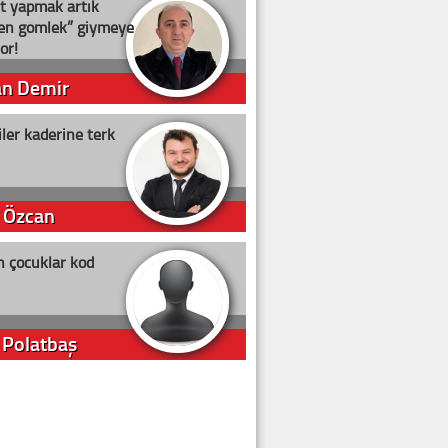
t yapmak artık
ten gömlek” giymeye
or!
an Demir
ler kaderine terk
 Özcan
n çocuklar kod
 Polatbaş
arti Erdoğan
arlığıyla ne kadar oy