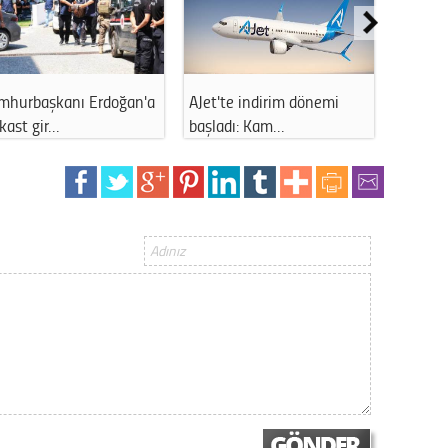
Op. D
Sağlığı
rdoğan'a
AJet'te indirim dönemi
LGS yerleştirme sonuç
başladı: Kam…
sonrası M…
Uzm. 
Vatand
M. M
Hayır,
Seda