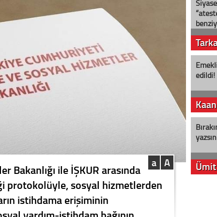
Siyase
“ateş
benziy
Tark
Emekli
edildi!
Kaan
Bırakı
yazsın
a
A
Ümit
ler Bakanlığı ile İŞKUR arasında
iği protokolüyle, sosyal hizmetlerden
YENİ P
rın istihdama erişiminin
aleyht
alır?
sosyal yardım-istihdam bağının