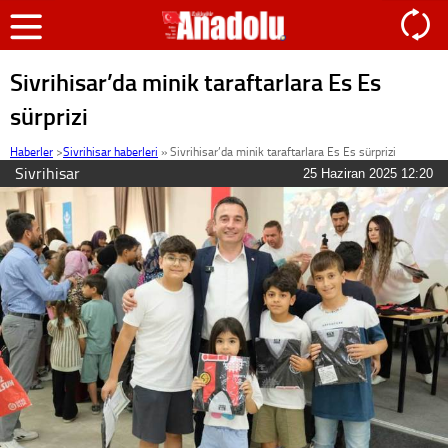
Sivrihisar’da minik taraftarlara Es Es
sürprizi
Haberler
>
Sivrihisar haberleri
»
Sivrihisar’da minik taraftarlara Es Es sürprizi
Sivrihisar
25 Haziran 2025 12:20