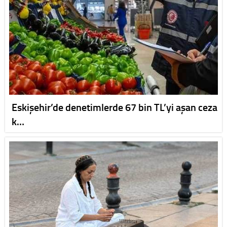
Eskişehir’de denetimlerde 67 bin TL’yi aşan ceza
k…