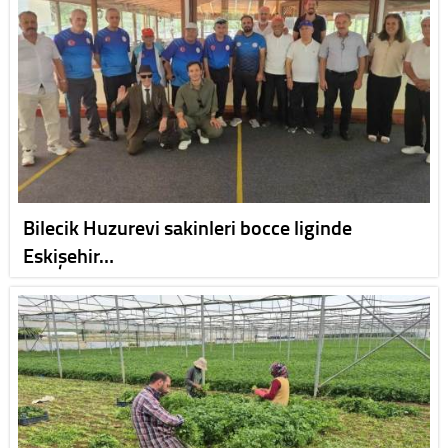
Bilecik Huzurevi sakinleri bocce liginde
Eskişehir…