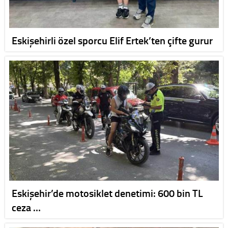
Eskişehirli özel sporcu Elif Ertek’ten çifte gurur
Eskişehir’de motosiklet denetimi: 600 bin TL
ceza …