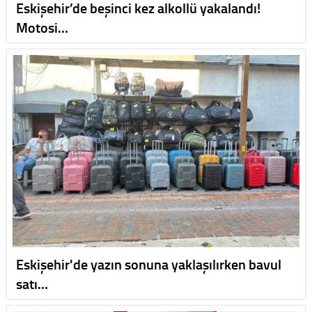
Eskişehir’de beşinci kez alkollü yakalandı!
Motosi…
Eskişehir'de yazın sonuna yaklaşılırken bavul
satı…