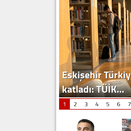
Eskişehir Türkiy
katladı: TÜİK…
1
2
3
4
5
6
7