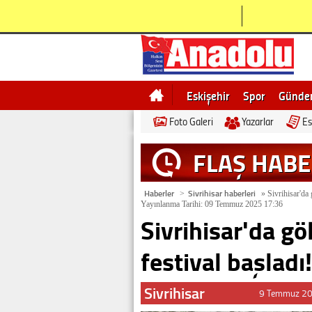
Eskişehir
Spor
Günd
Foto Galeri
Yazarlar
Es
Bilecik
Ne demek
Esk
FLAŞ HAB
Haberler
Sivrihisar haberleri
>
»
Sivrihisar'da 
Yayınlanma Tarihi: 09 Temmuz 2025 17:36
Sivrihisar'da gö
festival başladı!
Sivrihisar
9 Temmuz 20