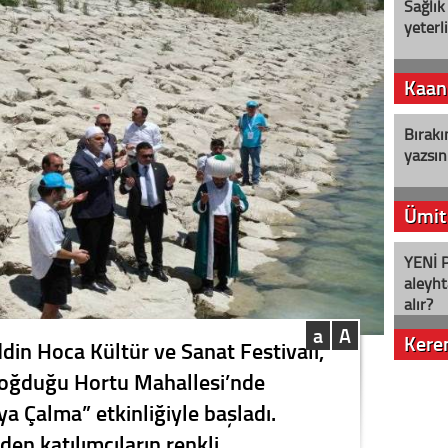
Sağlık
yeterl
Kaan
Bırakı
yazsın
Ümit
YENİ P
aleyht
alır?
a
A
Kere
ddin Hoca Kültür ve Sanat Festivali,
doğduğu Hortu Mahallesi’nde
Nostalj
 Çalma” etkinliğiyle başladı.
rden katılımcıların renkli