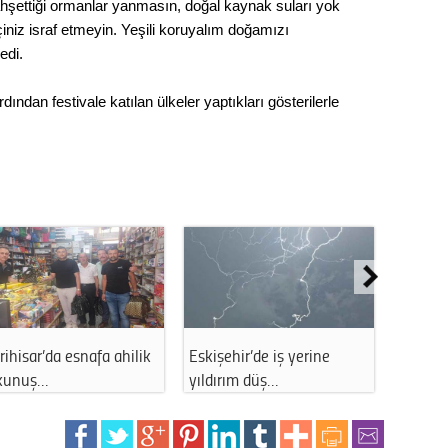
ahşettiği ormanlar yanmasın, doğal kaynak suları yok
içiniz israf etmeyin. Yeşili koruyalım doğamızı
edi.
ından festivale katılan ülkeler yaptıkları gösterilerle
rihisar’da esnafa ahilik
Eskişehir’de iş yerine
ESKİ’de
kunuş…
yıldırım düş…
kesinti