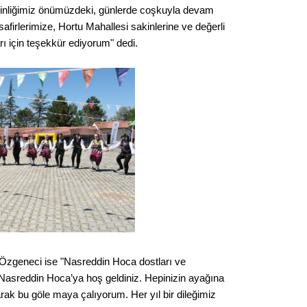
tkinliğimiz önümüzdeki, günlerde coşkuyla devam
Op. D
afirlerimize, Hortu Mahallesi sakinlerine ve değerli
ı için teşekkür ediyorum" dedi.
Sağlığı
Uzm. 
Vatand
M. M
Hayır,
zgeneci ise "Nasreddin Hoca dostları ve
Seda
Nasreddin Hoca’ya hoş geldiniz. Hepinizin ayağına
rak bu göle maya çalıyorum. Her yıl bir dileğimiz