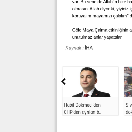
var. Bu sene de Allah’ın bize b
olmasın. Allah diyor ki, yiyiniz 
koruyalım mayamızı çalalım" d
Göle Maya Çalma etkinliğinin ard
unutulmaz anlar yaşattılar.
Kaynak :
İHA
Habil Dökmeci'den
Siv
CHP'den ayrılan b…
do