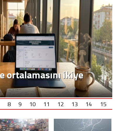
e ortalamasını ikiye
8
9
10
11
12
13
14
15