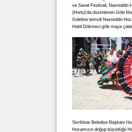
ve Sanat Festivali, Nasreddin
(Hortu)’da düzenlenen Göle Maya
Göletine temsili Nasreddin Ho
Habil Dökmeci göle maya çalarak
Sivrihisar Belediye Başkanı Ha
Hocamızın doğup büyüdüğü Hor