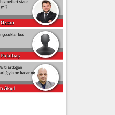
 hizmetleri sizce
i mi?
 Özcan
n çocuklar kod
 Polatbaş
arti Erdoğan
arlığıyla ne kadar oy
m Akyıl
iye ilgiliyiz!