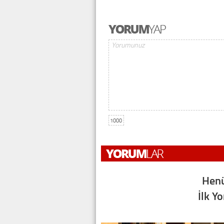
1000
Henü
İlk Y