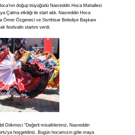
Gürha
 Hoca’nın doğup büyüğüdü Nasreddin Hoca Mahallesi
Eskişe
 Çalma etkiliği ile start aldı. Nasreddin Hoca
Döne
ca Ömer Özgeneci ve Sivrihisar Belediye Başkanı
Rifat
 festivalin startını verdi.
Sürdür
kültür
Konu
2023 y
bekliy
Tüli
Düşükl
bil Dökmeci "Değerli misafirlerimiz, Nasreddin
tu’ya hoşgeldiniz. Bugün hocamızın göle maya