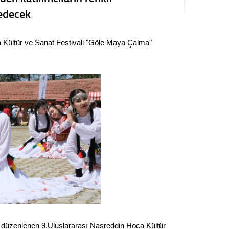
Seval
 edecek
Es Es’
 Kültür ve Sanat Festivali "Göle Maya Çalma"
Ahme
Tepeba
birliği
ulaşı
Fund
CHP’li
kazana
seçiml
Melt
an düzenlenen 9.Uluslararası Nasreddin Hoca Kültür