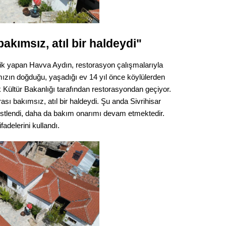
Gürha
Eskişe
Döne
Rifat
akımsız, atıl bir haldeydi"
ik yapan Havva Aydın, restorasyon çalışmalarıyla
Sürdür
kültür
camızın doğduğu, yaşadığı ev 14 yıl önce köylülerden
k Kültür Bakanlığı tarafından restorasyondan geçiyor.
ı bakımsız, atıl bir haldeydi. Şu anda Sivrihisar
Konu
stlendi, daha da bakım onarımı devam etmektedir.
adelerini kullandı.
2023 y
bekliy
Tüli
Düşükl