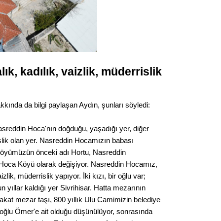
Op. D
Sağlığı
ık, kadılık, vaizlik, müderrislik
Uzm. 
Vatand
kında da bilgi paylaşan Aydın, şunları söyledi:
Nasreddin Hoca'nın doğduğu, yaşadığı yer, diğer
M. M
rslik olan yer. Nasreddin Hocamızın babası
öyümüzün önceki adı Hortu, Nasreddin
Hayır,
oca Köyü olarak değişiyor. Nasreddin Hocamız,
izlik, müderrislik yapıyor. İki kızı, bir oğlu var;
n yıllar kaldığı yer Sivrihisar. Hatta mezarının
Seda
fakat mezar taşı, 800 yıllık Ulu Camimizin belediye
k oğlu Ömer'e ait olduğu düşünülüyor, sonrasında