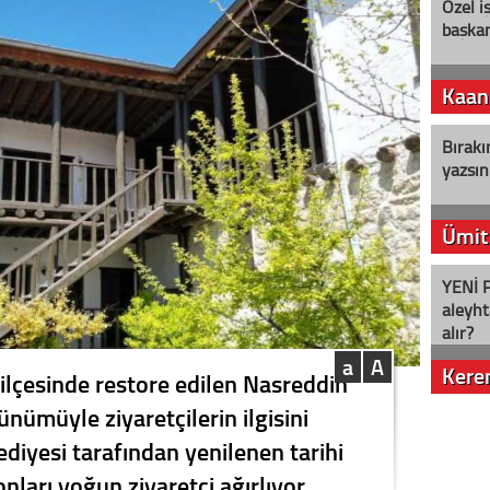
Özel i
başkan
Kaan
Bırakı
yazsın
Ümit
YENİ P
aleyht
alır?
a
A
Kere
r ilçesinde restore edilen Nasreddin
ünümüyle ziyaretçilerin ilgisini
Nostalj
lediyesi tarafından yenilenen tarihi
onları yoğun ziyaretçi ağırlıyor.