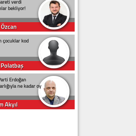
şareti verdi
lar bekliyor!
 Özcan
n çocuklar kod
 Polatbaş
arti Erdoğan
arlığıyla ne kadar oy
m Akyıl
iye ilgiliyiz!