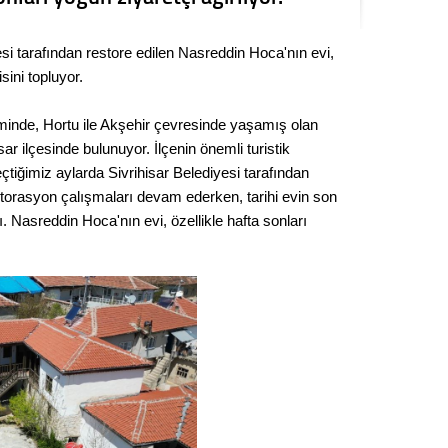
Seval
esi tarafından restore edilen Nasreddin Hoca'nın evi,
Es Es’
sini topluyor.
inde, Hortu ile Akşehir çevresinde yaşamış olan
Ahme
ar ilçesinde bulunuyor. İlçenin önemli turistik
çtiğimiz aylarda Sivrihisar Belediyesi tarafından
Tepeba
torasyon çalışmaları devam ederken, tarihi evin son
birliği
ı. Nasreddin Hoca'nın evi, özellikle hafta sonları
ulaşı
Fund
CHP’li
kazana
seçiml
Melt