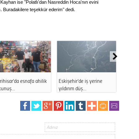
 Kayhan ise "Polatlı'dan Nasreddin Hoca'nın evini
 Buradakilere teşekkür ederim" dedi.
rihisar’da esnafa ahilik
Eskişehir’de iş yerine
ESKİ’de
kunuş…
yıldırım düş…
kesinti