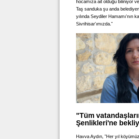
hocamıza ait olduğu biliniyor
Taş sanduka şu anda belediyem
yılında Seydiler Hamamı'nın k
Sivrihisar'ımızda."
"Tüm vatandaşlar
Şenlikleri'ne bekli
Havva Aydın, "Her yıl köyümüzd