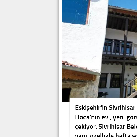
Eskişehir’in Sivrihisa
Hoca’nın evi, yeni gör
çekiyor. Sivrihisar Be
yapı, özellikle hafta s