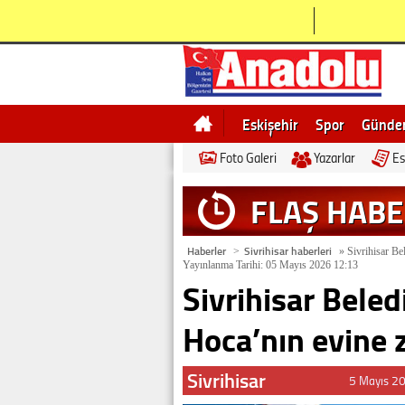
Eskişehir
Spor
Günd
Foto Galeri
Yazarlar
Es
Bilecik
Ne demek
Esk
FLAŞ HAB
Haberler
Sivrihisar haberleri
>
»
Sivrihisar Bel
Yayınlanma Tarihi: 05 Mayıs 2026 12:13
Sivrihisar Beledi
Hoca’nın evine z
Sivrihisar
5 Mayıs 2