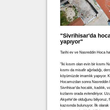
"Sivrihisar'da hocal
yapıyor"
Tarihi ev ve Nasreddin Hoca hak
"İki kısım olan evin bir kısmı 
kısmı da misafir ağırladığı, de
köyümüzde imamlık yapıyor. K
Hocamızdan sonra Nasreddin H
Sivrihisar'da hocalık, kadılık, va
kızlarını orada evlendiriyor. Uzu
Akşehir'de olduğunu biliyoruz, 
kazısında bulunuyor. İlk olara