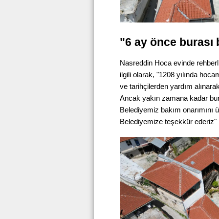
"6 ay önce burası b
Nasreddin Hoca evinde rehberl
ilgili olarak, "1208 yılında ho
ve tarihçilerden yardım alınara
Ancak yakın zamana kadar buras
Belediyemiz bakım onarımını ü
Belediyemize teşekkür ederiz" if