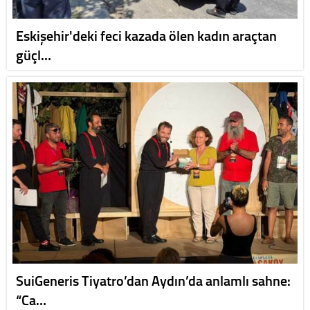
Eskişehir'deki feci kazada ölen kadın araçtan
güçl…
SuiGeneris Tiyatro’dan Aydın’da anlamlı sahne:
“Ca…