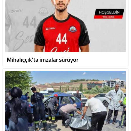
Mihalıççık'ta imzalar sürüyor