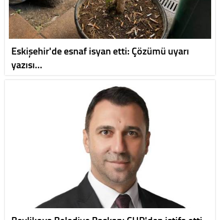
Eskişehir'de esnaf isyan etti: Çözümü uyarı
yazısı…
Beylikova Belediye Başkanı CHP'den istifa etti,