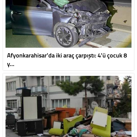
Afyonkarahisar'da iki araç çarpıştı: 4'ü çocuk 8
y…