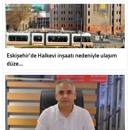
Eskişehir'de Halkevi inşaatı nedeniyle ulaşım
düze…