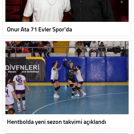
Onur Ata 71 Evler Spor'da
Hentbolda yeni sezon takvimi açıklandı