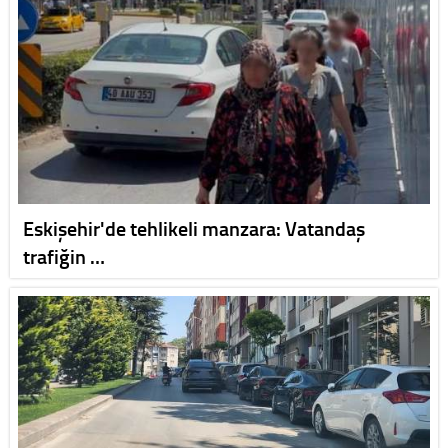
Eskişehir'de tehlikeli manzara: Vatandaş
trafiğin …