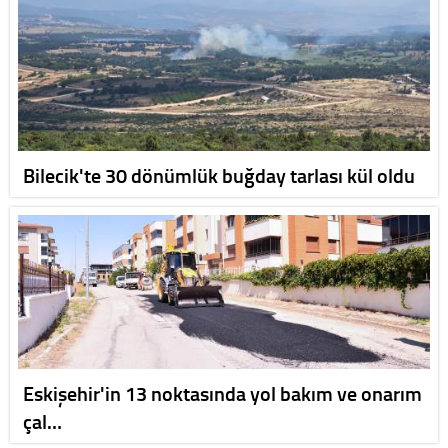
Bilecik'te 30 dönümlük buğday tarlası kül oldu
Eskişehir'in 13 noktasında yol bakım ve onarım
çal…