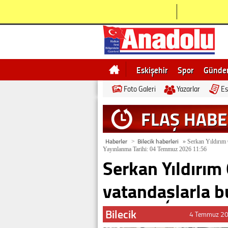
Eskişehir
Spor
Günd
Foto Galeri
Yazarlar
Es
Bilecik
Ne demek
Esk
FLAŞ HAB
Haberler
Bilecik haberleri
>
»
Serkan Yıldırım 
Yayınlanma Tarihi: 04 Temmuz 2026 11:56
Serkan Yıldırım
vatandaşlarla b
Bilecik
4 Temmuz 20