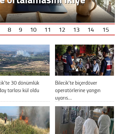
8
9
10
11
12
13
14
15
cik'te 30 dönümlük
Bilecik'te biçerdöver
ay tarlası kül oldu
operatörlerine yangın
uyarıs…