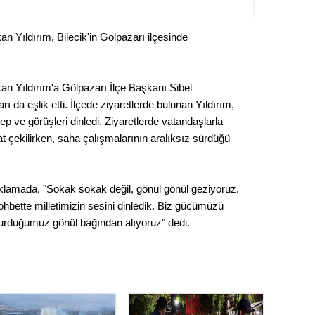
Kere
an Yıldırım, Bilecik'in Gölpazarı ilçesinde
Es Es’
kan Yıldırım'a Gölpazarı İlçe Başkanı Sibel
Ahme
ı da eşlik etti. İlçede ziyaretlerde bulunan Yıldırım,
p ve görüşleri dinledi. Ziyaretlerde vatandaşlarla
Tepeba
at çekilirken, saha çalışmalarının aralıksız sürdüğü
birliği
ulaşı
ıklamada, "Sokak sokak değil, gönül gönül geziyoruz.
Fund
hbette milletimizin sesini dinledik. Biz gücümüzü
urduğumuz gönül bağından alıyoruz" dedi.
CHP’li
kazana
seçiml
Melt