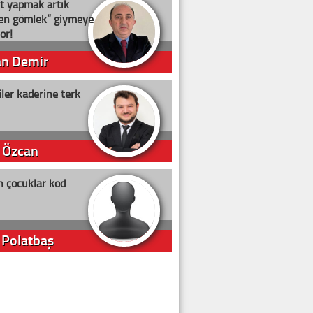
t yapmak artık
ten gömlek” giymeye
or!
an Demir
ler kaderine terk
 Özcan
n çocuklar kod
 Polatbaş
arti Erdoğan
arlığıyla ne kadar oy