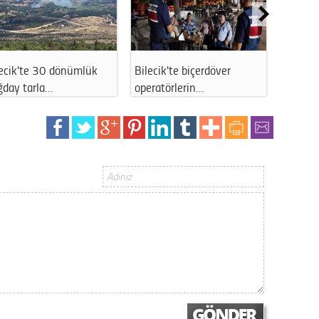
Gürha
Eskişe
Döne
Rifat
lecik'te 30 dönümlük
Bilecik'te biçerdöver
Bilecik
ğday tarla…
operatörlerin…
güçlen
Sürdür
kültür
Konu
2023 y
bekliy
Tüli
Düşükl