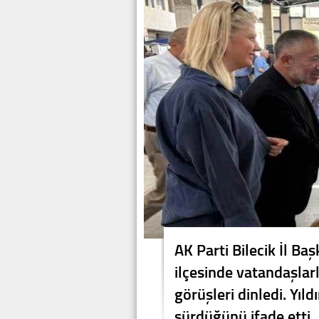
AK Parti Bilecik İl Ba
ilçesinde vatandaşlarl
görüşleri dinledi. Yıld
sürdüğünü ifade etti.