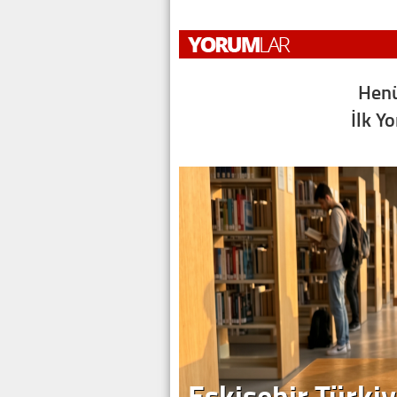
Henü
İlk Y
Eskişehir Türkiy