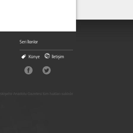
Seri İlanlar
Künye
İletişim
skişehir Anadolu Gazetesi tüm hakları saklıdır