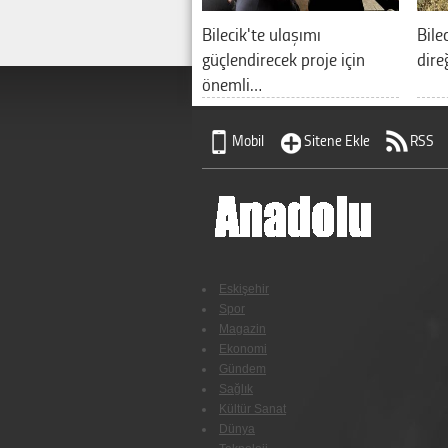
Bilecik'te ulaşımı
Bile
güçlendirecek proje için
dire
önemli…
Mobil
Sitene Ekle
RSS
Eskişehir
Spor
Magazin
Ekonomi
Gündem
Sağlık
Kültür Sanat
Dünya