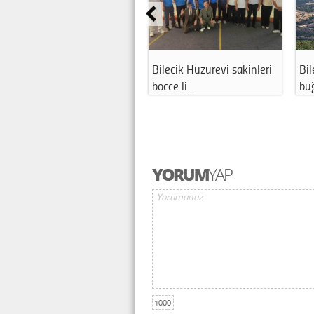
Bilecik Huzurevi sakinleri
Bi
bocce li…
bu
1000