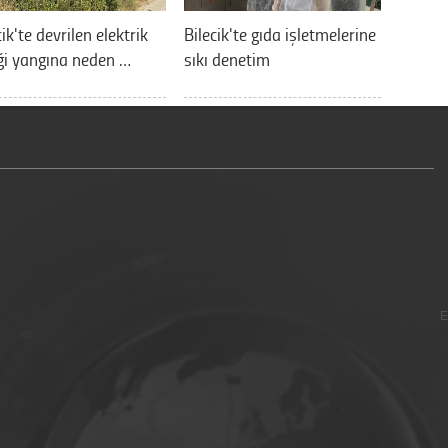
cik'te devrilen elektrik
Bilecik'te gıda işletmelerine
ği yangına neden …
sıkı denetim
E