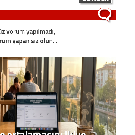
Op. D
Sağlığı
z yorum yapılmadı,
orum yapan siz olun...
Uzm. 
Vatand
M. M
Hayır,
Seda
e ortalamasını ikiye