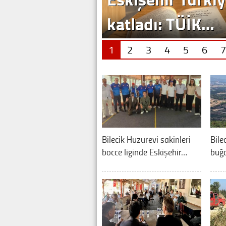
katladı: TÜİK…
1
2
3
4
5
6
7
Bilecik Huzurevi sakinleri
Bile
bocce liginde Eskişehir…
buğd