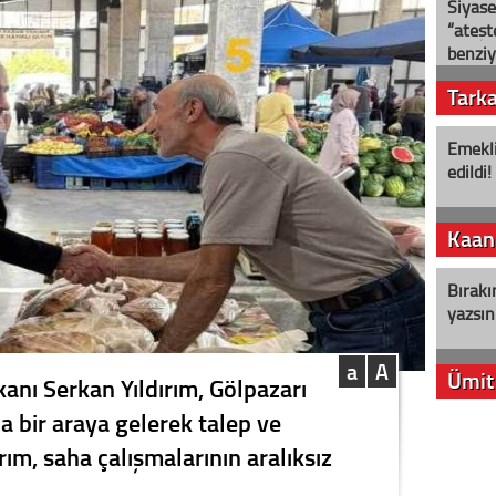
Siyase
“ateş
benziy
Tark
Emekli
edildi!
Kaan
Bırakı
yazsın
a
A
Ümit
şkanı Serkan Yıldırım, Gölpazarı
a bir araya gelerek talep ve
YENİ P
ırım, saha çalışmalarının aralıksız
aleyht
alır?