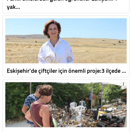
yak…
Eskişehir'de çiftçiler için önemli proje:3 ilçede …