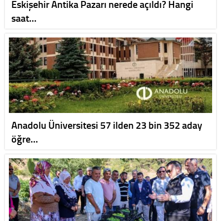
Eskişehir Antika Pazarı nerede açıldı? Hangi
saat…
Anadolu Üniversitesi 57 ilden 23 bin 352 aday
öğre…