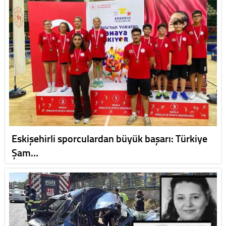
Eskişehirli sporculardan büyük başarı: Türkiye
Şam…