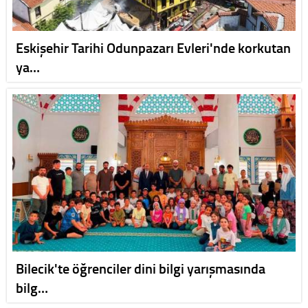
Eskişehir Tarihi Odunpazarı Evleri'nde korkutan
ya…
Bilecik'te öğrenciler dini bilgi yarışmasında
bilg…