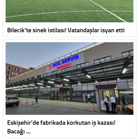
Bilecik’te sinek istilası! Vatandaşlar isyan etti
Eskişehir'de fabrikada korkutan iş kazası!
Bacağı …