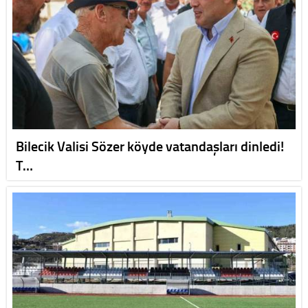
Bilecik Valisi Sözer köyde vatandaşları dinledi!
T…