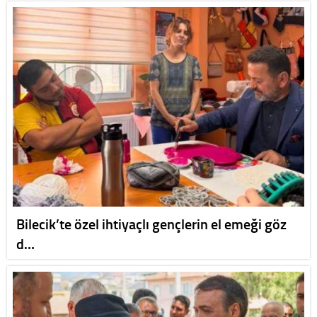
Bilecik’te özel ihtiyaçlı gençlerin el emeği göz
d…