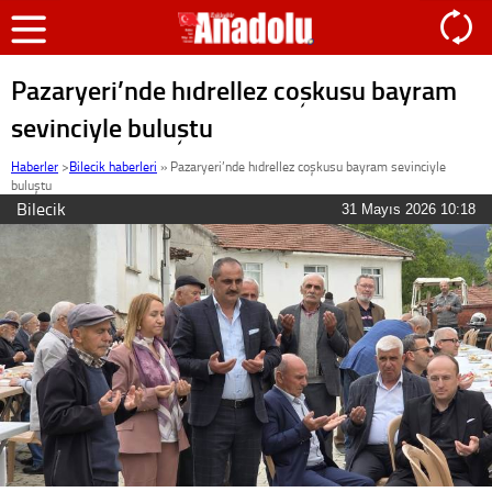
Pazaryeri’nde hıdrellez coşkusu bayram
sevinciyle buluştu
Haberler
>
Bilecik haberleri
»
Pazaryeri’nde hıdrellez coşkusu bayram sevinciyle
buluştu
Bilecik
31 Mayıs 2026 10:18