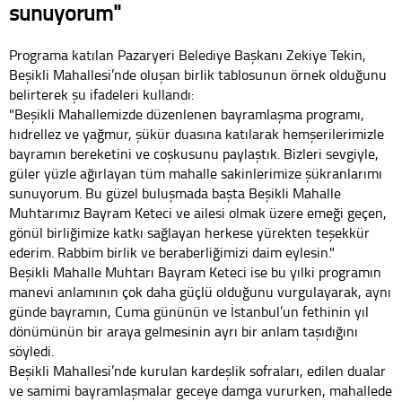
sunuyorum"
Programa katılan Pazaryeri Belediye Başkanı Zekiye Tekin,
Beşikli Mahallesi’nde oluşan birlik tablosunun örnek olduğunu
belirterek şu ifadeleri kullandı:
"Beşikli Mahallemizde düzenlenen bayramlaşma programı,
hıdrellez ve yağmur, şükür duasına katılarak hemşerilerimizle
bayramın bereketini ve coşkusunu paylaştık. Bizleri sevgiyle,
güler yüzle ağırlayan tüm mahalle sakinlerimize şükranlarımı
sunuyorum. Bu güzel buluşmada başta Beşikli Mahalle
Muhtarımız Bayram Keteci ve ailesi olmak üzere emeği geçen,
gönül birliğimize katkı sağlayan herkese yürekten teşekkür
ederim. Rabbim birlik ve beraberliğimizi daim eylesin."
Beşikli Mahalle Muhtarı Bayram Keteci ise bu yılki programın
manevi anlamının çok daha güçlü olduğunu vurgulayarak, aynı
günde bayramın, Cuma gününün ve İstanbul’un fethinin yıl
dönümünün bir araya gelmesinin ayrı bir anlam taşıdığını
söyledi.
Beşikli Mahallesi’nde kurulan kardeşlik sofraları, edilen dualar
ve samimi bayramlaşmalar geceye damga vururken, mahallede