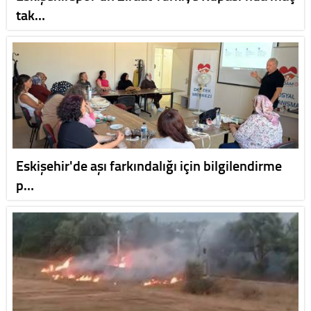
tak…
Eskişehir'de aşı farkındalığı için bilgilendirme
p…