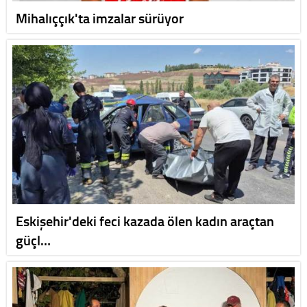
Mihalıççık'ta imzalar sürüyor
Eskişehir'deki feci kazada ölen kadın araçtan
güçl…