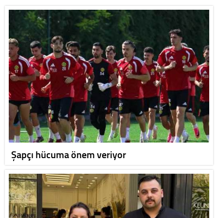
Şapçı hücuma önem veriyor