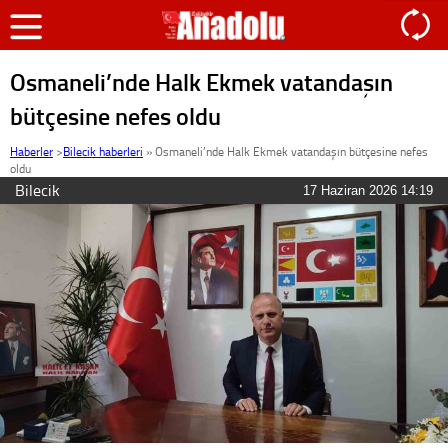
Osmaneli’nde Halk Ekmek vatandaşın
bütçesine nefes oldu
Haberler
>
Bilecik haberleri
»
Osmaneli’nde Halk Ekmek vatandaşın bütçesine nefes
oldu
Bilecik
17 Haziran 2026 14:19