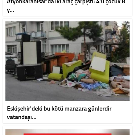
Afyonkarahisar'da iki araç çarpıştı: 4'ü çocuk 8
y…
Eskişehir'deki bu kötü manzara günlerdir
vatandaşı…