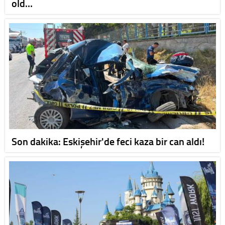
old…
Son dakika: Eskişehir'de feci kaza bir can aldı!