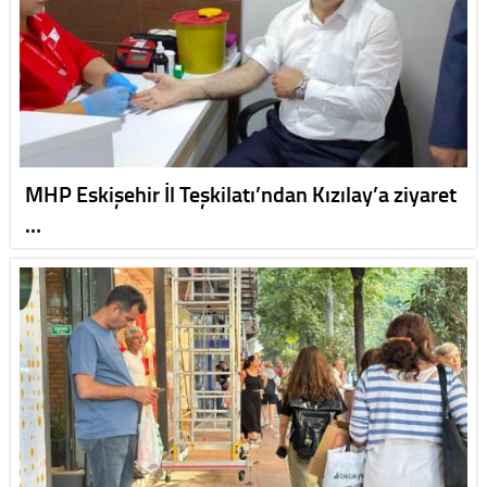
MHP Eskişehir İl Teşkilatı’ndan Kızılay’a ziyaret
…