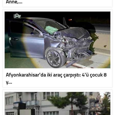
Anne,…
Afyonkarahisar'da iki araç çarpıştı: 4'ü çocuk 8
y…