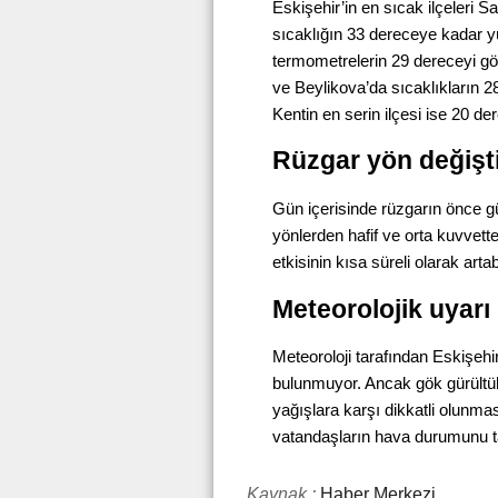
Eskişehir’in en sıcak ilçeleri S
sıcaklığın 33 dereceye kadar 
termometrelerin 29 dereceyi gö
ve Beylikova’da sıcaklıkların 2
Kentin en serin ilçesi ise 20 de
Rüzgar yön değişt
Gün içerisinde rüzgarın önce gü
yönlerden hafif ve orta kuvvett
etkisinin kısa süreli olarak artab
Meteorolojik uyar
Meteoroloji tarafından Eskişehi
bulunmuyor. Ancak gök gürültül
yağışlara karşı dikkatli olunma
vatandaşların hava durumunu ta
Kaynak :
Haber Merkezi