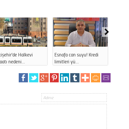
Op. D
Sağlığı
Uzm. 
işehir'de Halkevi
Esnafa can suyu! Kredi
Eskişe
Vatand
şaatı nedeni…
limitleri yü…
uzun s
M. M
Hayır,
Seda