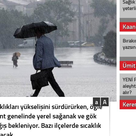
Sağlık
yeterl
Kaan
Bırakı
yazsın
Ümit
YENİ P
aleyht
alır?
a
A
Kere
klıkları yükselişini sürdürürken, öğle
nt genelinde yerel sağanak ve gök
Nostalj
ş bekleniyor. Bazı ilçelerde sıcaklık
acak.