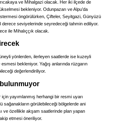
Gürha
arıcakaya ve Mihalgazi olacak. Her iki ilçede de
Eskişe
yükselmesi bekleniyor. Odunpazarı ve Alpu’da
Döne
stermesi öngörülürken, Çifteler, Seyitgazi, Günyüzü
8 derece seviyelerinde seyredeceği tahmin ediliyor.
Rifat
rece ile Mihalıççık olacak.
Sürdür
irecek
kültür
neyli yönlerden, ilerleyen saatlerde ise kuzeyli
Konu
e esmesi bekleniyor. Yağış anlarında rüzgarın
ileceği değerlendiriliyor.
2023 y
ı bulunmuyor
bekliy
r için yayımlanmış herhangi bir resmi uyarı
Tüli
ü sağanakların görülebileceği bölgelerde ani
sı ve özellikle akşam saatlerinde plan yapan
Düşükl
kip etmesi öneriliyor.