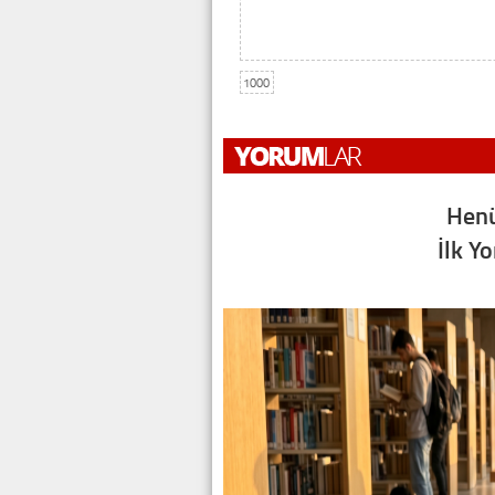
1000
Henü
İlk Y