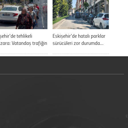
şehir'de tehlikeli
Eskişehir'de hatalı parklar
ara: Vatandaş trafiğin
sürücüleri zor durumda…
E