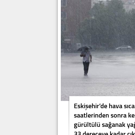
Eskişehir’de hava sıca
saatlerinden sonra ke
gürültülü sağanak yağı
33 dereceye kadar çık