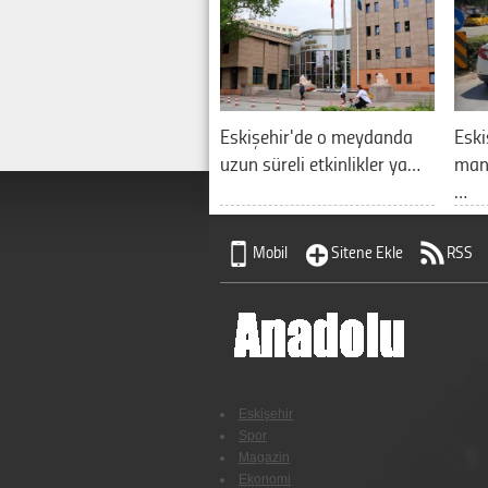
Eskişehir'de o meydanda
Eski
uzun süreli etkinlikler ya…
manz
…
Mobil
Sitene Ekle
RSS
Eskişehir
Spor
Magazin
Ekonomi