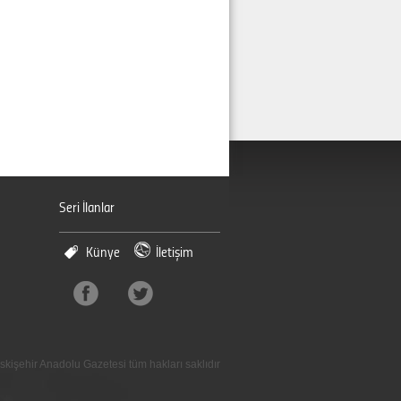
Seri İlanlar
Künye
İletişim
skişehir Anadolu Gazetesi tüm hakları saklıdır