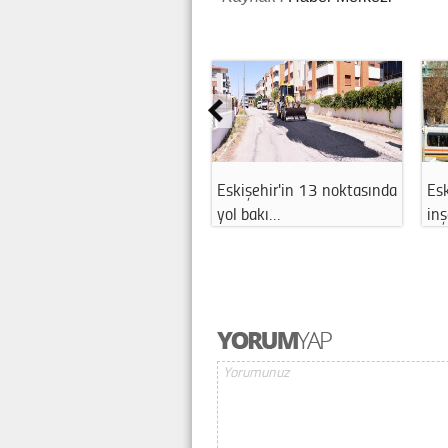
Eskişehir'in 13 noktasında
Esk
yol bakı…
in