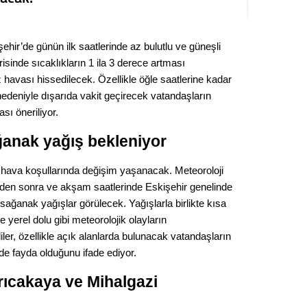
Seval
şehir’de günün ilk saatlerinde az bulutlu ve güneşli
Es Es’
isinde sıcaklıkların 1 ila 3 derece artması
 havası hissedilecek. Özellikle öğle saatlerine kadar
nedeniyle dışarıda vakit geçirecek vatandaşların
Ahme
sı öneriliyor.
Tepeba
anak yağış bekleniyor
birliği
ulaşı
e hava koşullarında değişim yaşanacak. Meteoroloji
inden sonra ve akşam saatlerinde Eskişehir genelinde
Fund
sağanak yağışlar görülecek. Yağışlarla birlikte kısa
ve yerel dolu gibi meteorolojik olayların
CHP’li
kazana
ililer, özellikle açık alanlarda bulunacak vatandaşların
seçiml
e fayda olduğunu ifade ediyor.
Melt
arıcakaya ve Mihalgazi