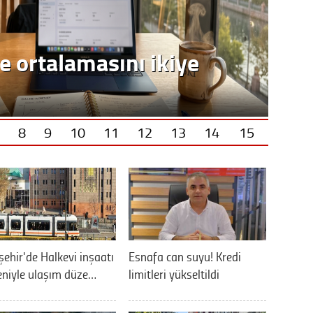
e ortalamasını ikiye
8
9
10
11
12
13
14
15
şehir'de Halkevi inşaatı
Esnafa can suyu! Kredi
niyle ulaşım düze…
limitleri yükseltildi