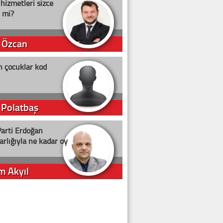
 hizmetleri sizce
i mi?
 Özcan
n çocuklar kod
 Polatbaş
arti Erdoğan
arlığıyla ne kadar oy
m Akyıl
iye ilgiliyiz!