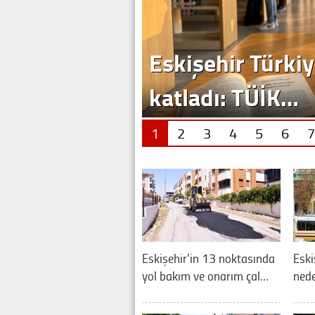
Eskişehir Türkiy
katladı: TÜİK…
1
2
3
4
5
6
7
Eskişehir'in 13 noktasında
Eski
yol bakım ve onarım çal…
nede