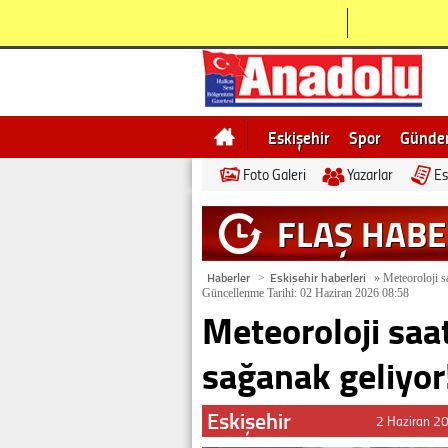
Eskişehir
Spor
Günd
Foto Galeri
Yazarlar
Es
Bilecik
Ne demek
Esk
FLAŞ HAB
Haberler
Eskişehir haberleri
>
»
Meteoroloji sa
Güncellenme Tarihi: 02 Haziran 2026 08:58
Meteoroloji saat
sağanak geliyor
Eskişehir
2 Haziran 2